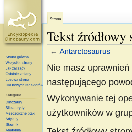
Strona
Tekst źródłowy 
←
Antarctosaurus
Strona główna
Skocz do:
nawigacja
,
szukaj
Wszystkie strony
Nie masz uprawnień d
Jak zacząć?
Ostatnie zmiany
następującego powo
Losowa strona
Dla nowych redaktorów
Kategorie
Wykonywanie tej oper
Dinozaury
Silezaurydy
użytkowników w gru
Mezozoiczne ptaki
Artykuły
Słownik
Tekst źródłowy stro
Anatomia