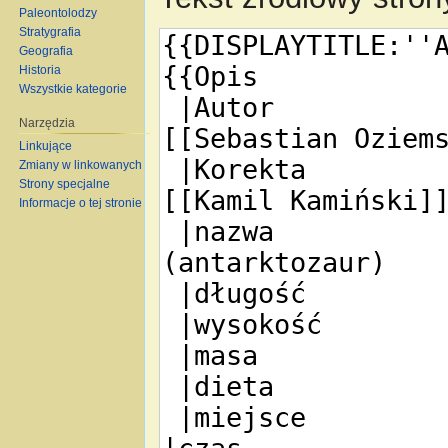
Paleontolodzy
Stratygrafia
Geografia
Historia
Wszystkie kategorie
Narzędzia
Linkujące
Zmiany w linkowanych
Strony specjalne
Informacje o tej stronie