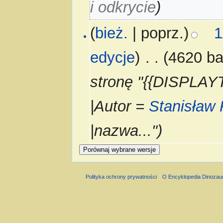
i odkrycie
)
(
bież.
| poprz.)
1
edycje
)
‎
. .
(4620 ba
stronę "{{DISPLAYTI
|Autor =
Stanisław
|nazwa...")
Polityka ochrony prywatności
O Encyklopedia Dinozau