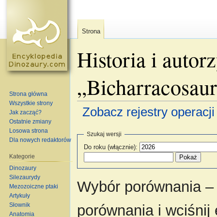
Strona
Historia i autor
„Bicharracosau
Strona główna
Wszystkie strony
Zobacz rejestry operacji 
Jak zacząć?
Ostatnie zmiany
Skocz do:
nawigacja
,
szukaj
Losowa strona
Szukaj wersji
Dla nowych redaktorów
Do roku (włącznie):
Kategorie
Dinozaury
Silezaurydy
Wybór porównania – 
Mezozoiczne ptaki
Artykuły
Słownik
porównania i wciśnij
Anatomia