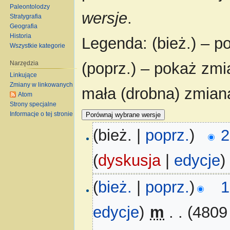
Paleontolodzy
wersje
.
Stratygrafia
Geografia
Historia
Legenda: (bież.) – po
Wszystkie kategorie
Narzędzia
(poprz.) – pokaż zmi
Linkujące
Zmiany w linkowanych
mała (drobna) zmian
Atom
Strony specjalne
Informacje o tej stronie
(bież. |
poprz.
)
2
(
dyskusja
|
edycje
)
(
bież.
|
poprz.
)
1
edycje
)
‎
m
. .
(4809