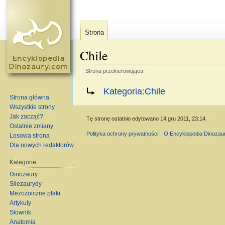
Strona
Chile
Strona przekierowująca
Skocz do:
nawigacja
,
szukaj
Przekierowanie do:
Kategoria:Chile
Strona główna
Wszystkie strony
Jak zacząć?
Tę stronę ostatnio edytowano 14 gru 2011, 23:14.
Ostatnie zmiany
Polityka ochrony prywatności
O Encyklopedia Dinozau
Losowa strona
Dla nowych redaktorów
Kategorie
Dinozaury
Silezaurydy
Mezozoiczne ptaki
Artykuły
Słownik
Anatomia