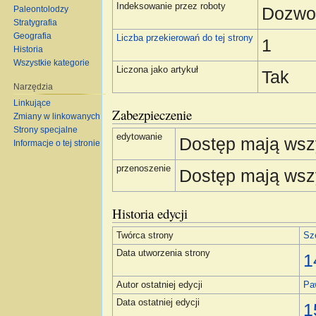
Indeksowanie przez roboty
Dozwo
Paleontolodzy
Stratygrafia
Geografia
Liczba przekierowań do tej strony
1
Historia
Wszystkie kategorie
Liczona jako artykuł
Tak
Narzędzia
Linkujące
Zabezpieczenie
Zmiany w linkowanych
Strony specjalne
edytowanie
Dostęp mają wsz
Informacje o tej stronie
przenoszenie
Dostęp mają wsz
Historia edycji
Twórca strony
Sz
Data utworzenia strony
1
Autor ostatniej edycji
Pa
Data ostatniej edycji
1