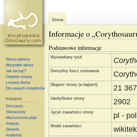
Strona
Informacje o „Corythosaur
Skocz do:
nawigacja
,
szukaj
Podstawowe informacje
Wyświetlany tytuł
Coryth
Strona główna
Wszystkie strony
Jak zacząć?
Domyślny klucz sortowania
Coryth
Ostatnie zmiany
Losowa strona
Długość strony (w bajtach)
21 36
Dla nowych redaktorów
Identyfikator strony
Kategorie
2902
Dinozaury
Silezaurydy
Język zawartości strony
pl - po
Mezozoiczne ptaki
Artykuły
Model zawartości
wikitek
Słownik
Anatomia