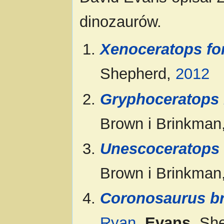
dinozaurów.
Xenoceratops fo
Shepherd,
2012
Gryphoceratops 
Brown i Brinkman
Unescoceratops
Brown i Brinkman
Coronosaurus b
Ryan
,
Evans
, Sh