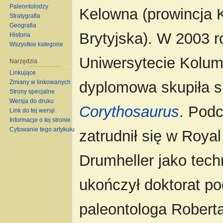
Paleontolodzy
Kelowna (prowincja 
Stratygrafia
Geografia
Brytyjska). W 2003 ro
Historia
Wszystkie kategorie
Uniwersytecie Kolumb
Narzędzia
Linkujące
Zmiany w linkowanych
dyplomowa skupiła si
Strony specjalne
Wersja do druku
Corythosaurus
. Pod
Link do tej wersji
Informacje o tej stronie
Cytowanie tego artykułu
zatrudnił się w Roya
Drumheller jako tech
ukończył doktorat p
paleontologa Robert