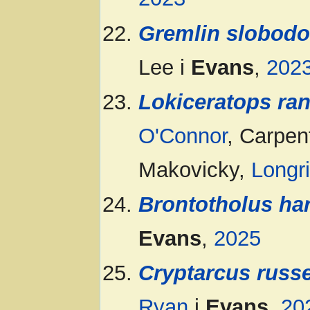
Gremlin slobod
Lee i
Evans
,
202
Lokiceratops ran
O'Connor
, Carpen
Makovicky,
Longr
Brontotholus ha
Evans
,
2025
Cryptarcus russe
Ryan
i
Evans
,
20