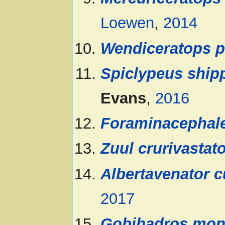
Loewen
,
2014
Wendiceratops p
Spiclypeus shi
Evans
,
2016
Foraminacephale
Zuul crurivastat
Albertavenator cu
2017
Gobihadros mon