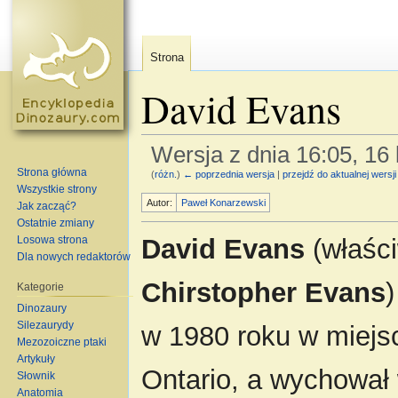
Strona
David Evans
Wersja z dnia 16:05, 16
Strona główna
(
różn.
)
← poprzednia wersja
|
przejdź do aktualnej wersji
Skocz do:
nawigacja
,
szukaj
Wszystkie strony
Autor:
Paweł Konarzewski
Jak zacząć?
Ostatnie zmiany
Losowa strona
David Evans
(właśc
Dla nowych redaktorów
Chirstopher Evans
)
Kategorie
Dinozaury
Silezaurydy
w 1980 roku w miejs
Mezozoiczne ptaki
Artykuły
Ontario, a wychował
Słownik
Anatomia