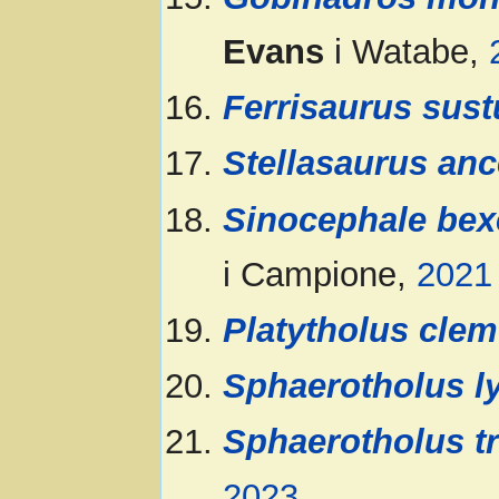
Evans
i Watabe,
Ferrisaurus sust
Stellasaurus anc
Sinocephale bexe
i Campione,
2021
Platytholus clem
Sphaerotholus l
Sphaerotholus t
2023