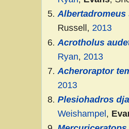
Albertadromeus 
Russell,
2013
Acrotholus audet
Ryan
,
2013
Acheroraptor te
2013
Plesiohadros dj
Weishampel
,
Eva
Mercuriceratops