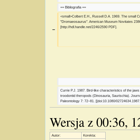
== Bibliografia ==
<small>Colbert E.H., Russell D.A. 1969. The small C
''Dromaeosaurus''. American Museum Novitates 2380
[http://hdl.handle.net/2246/2590 PDF].
−
Currie P.J. 1987. Bird-like characteristics of the jaws 
troodontid theropods (Dinosauria, Saurischia). Journa
Paleontology 7: 72–81. [[doi:10.1080/02724634.1987
Wersja z 00:36, 1
Autor:
Korekta: