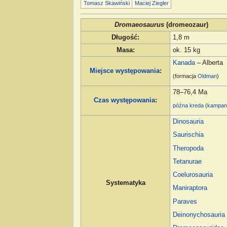
Tomasz Skawiński
Maciej Ziegler
Dromaeosaurus
(dromeozaur)
Długość
:
1,8 m
Masa
:
ok. 15 kg
Kanada
– Alberta
Miejsce występowania
:
(formacja
Oldman
)
78–76,4 Ma
Czas występowania
:
późna kreda
(
kampa
Dinosauria
Saurischia
Theropoda
Tetanurae
Coelurosauria
Systematyka
Maniraptora
Paraves
Deinonychosauria