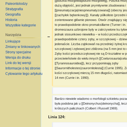
[[puszka mózgowa|puszki mózgowej]]. Puszka móz
Paleontolodzy
dużą objętość, jest jednak prymitywnie zbudowana i 
Stratygrafia
[[pneumatyzacja|niespneumatyzowana]] (obecny jest 
Geografia
[[zachyłek bębenkowy]]). Kanały półkoliste (przedni i 
Historia
zorientowane głównie pionowo. Otwór znajdujący się
to prawdopodobnie okno promaksillarne (Turner i in. 
Wszystkie kategorie
dromeozaura uzbrojone były w zakrzywione ku tyłowi 
jednak stosunkowo niewielka – w kości przedszczęk
Narzędzia
−
prawdopodobnie cztery zęby, w szczękowej – dziewi
Linkujące
jedenaście. Liczba ząbkowań na przedniej i tylnej k
Zmiany w linkowanych
szczękowej i zębowej jest zbliżona (na 5 mm jest to o
Strony specjalne
Zęby kości przedszczękowej nie są D-kształtne w pr
Wersja do druku
przeciwieństwie do wielu innych [[Coelurosauria|celur
Link do tej wersji
[[Tyrannosauroidea]]), lecz przypominają zęby 
[[Saurornitholestes|zaurornitolesta]] (Currie 1995).
Informacje o tej stronie
kości szczękowej mierzą 15 mm długości, natomiast 
Cytowanie tego artykułu
14 mm (Currie i in. 1990).
Bardzo niewiele wiadomo o morfologii szkieletu poz
była podobna jak u [[Deinonychus|deinonycha]], lec
krótszych paliczkach (Colbert i Russell 1969).
Linia 124: