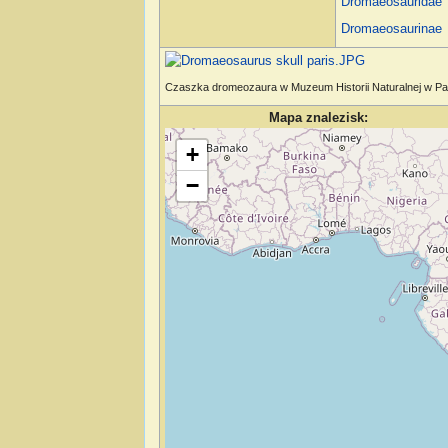
Dromaeosauridae
Dromaeosaurinae
Czaszka dromeozaura w Muzeum Historii Naturalnej w P
Mapa znalezisk:
Wczytywanie mapy…
+
−