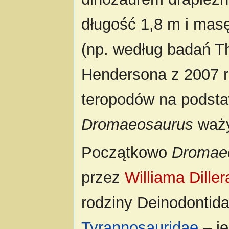
długość 1,8 m i mas
(np. według badań Th
Hendersona z 2007 
teropodów na podsta
Dromaeosaurus
waży
Początkowo
Dromae
przez
Williama Dille
rodziny Deinodontid
Tyrannosauridae
– je