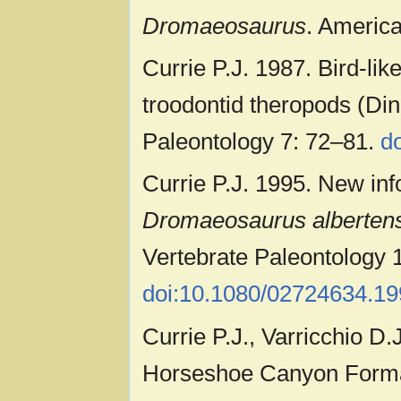
Dromaeosaurus
. Americ
Currie P.J. 1987. Bird-lik
troodontid theropods (Din
Paleontology 7: 72–81.
d
Currie P.J. 1995. New inf
Dromaeosaurus alberten
Vertebrate Paleontology 
doi:10.1080/02724634.1
Currie P.J., Varricchio D
Horseshoe Canyon Format