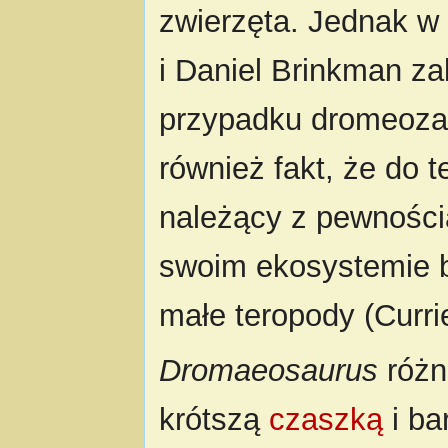
zwierzęta. Jednak w
i Daniel Brinkman za
przypadku dromeozau
również fakt, że do t
należący z pewnością
swoim ekosystemie b
małe teropody (Curri
Dromaeosaurus
różn
krótszą
czaszką
i ba