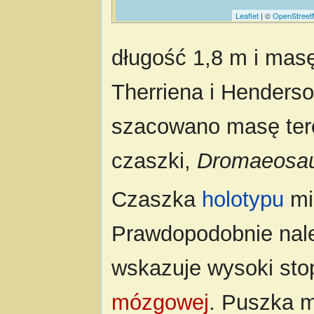
Leaflet
| ©
OpenStree
długość 1,8 m i mas
Therriena i Henderso
szacowano masę ter
czaszki,
Dromaeosa
Czaszka
holotypu
mi
Prawdopodobnie nale
wskazuje wysoki sto
mózgowej
. Puszka 