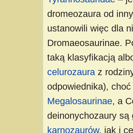
dromeozaura od innyc
ustanowili więc dla 
Dromaeosaurinae. Póź
taką klasyfikacją al
celurozaura
z rodzin
odpowiednika), cho
Megalosaurinae
, a C
deinonychozaury są 
karnozaurów
, jak i 