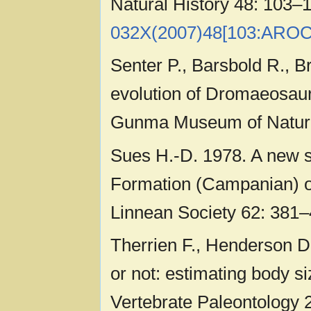
Natural History 48: 103–
032X(2007)48[103:AROC
Senter P., Barsbold R., B
evolution of Dromaeosauri
Gunma Museum of Natural
Sues H.-D. 1978. A new s
Formation (Campanian) of
Linnean Society 62: 381
Therrien F., Henderson D.
or not: estimating body si
Vertebrate Paleontology 