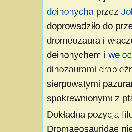
deinonycha
przez
Jo
doprowadziło do prze
dromeozaura i włącze
deinonychem i
weloc
dinozaurami drapieżn
sierpowatymi pazuram
spokrewnionymi z pt
Dokładna pozycja fi
Dromaeosauridae nie 