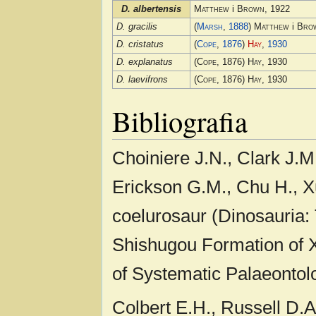
D. albertensis
Matthew
i
Brown
, 1922
D. gracilis
(
Marsh
,
1888
)
Matthew
i
Bro
D. cristatus
(
Cope
,
1876
)
Hay
,
1930
D. explanatus
(
Cope
, 1876)
Hay
, 1930
D. laevifrons
(
Cope
, 1876)
Hay
, 1930
Bibliografia
Choiniere J.N., Clark J.M.
Erickson G.M., Chu H., X
coelurosaur (Dinosauria:
Shishugou Formation of X
of Systematic Palaeontol
Colbert E.H., Russell D.