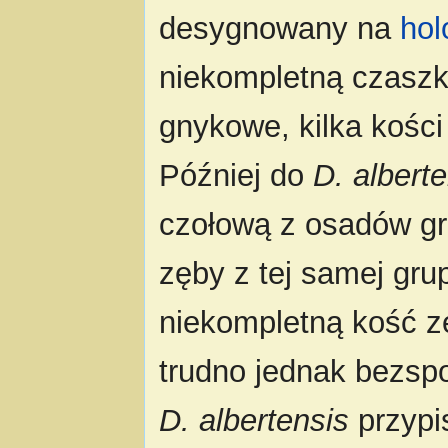
desygnowany na
hol
niekompletną czaszk
gnykowe, kilka kości
Później do
D. albert
czołową z osadów gru
zęby z tej samej grup
niekompletną kość zę
trudno jednak bezspo
D. albertensis
przypi