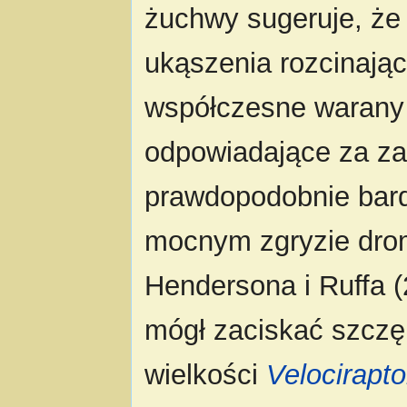
żuchwy sugeruje, ż
ukąszenia rozcinające
współczesne warany
odpowiadające za za
prawdopodobnie bard
mocnym zgryzie dro
Hendersona i Ruffa 
mógł zaciskać szczęk
wielkości
Velocirapto