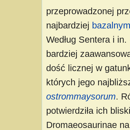
przeprowadzonej prze
najbardziej
bazalny
Według Sentera i in.
bardziej zaawansowa
dość licznej w gatu
których jego najbli
ostrommaysorum
. R
potwierdziła ich bli
Dromaeosaurinae na