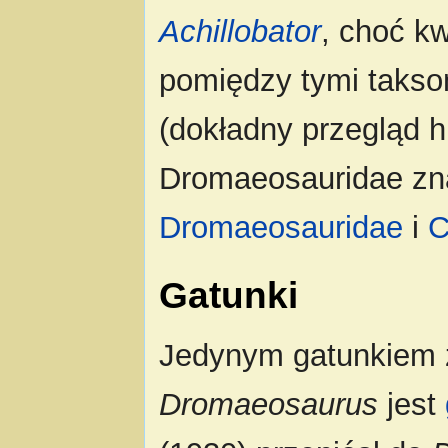
Achillobator
, choć k
pomiędzy tymi takso
(dokładny przegląd h
Dromaeosauridae zna
Dromaeosauridae
i
C
Gatunki
Jedynym gatunkiem z
Dromaeosaurus
jest