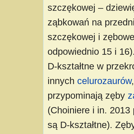
szczękowej – dziewię
ząbkowań na przednie
szczękowej i zębowej
odpowiednio 15 i 16)
D-kształtne w przekr
innych
celurozaurów
przypominają zęby
z
(Choiniere i in. 201
są D-kształtne). Zę