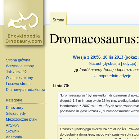
Strona
Dromaeosaurus:
Skocz do:
nawigacja
,
szukaj
Wersja z 20:56, 10 lis 2013
(
pokaż 
Strona główna
Nazuul
(
dyskusja
|
edycje
)
Wszystkie strony
m
(odróżniajmy teorię i hipotezę n
Jak zacząć?
← poprzednia edycja
Ostatnie zmiany
Losowa strona
Linia 70:
Dla nowych redaktorów
''Dromaeosaurus'' był niewielkim dinozaurem drapież
Kategorie
długość 1,8 m i masę około 15 kg (np. według badań T
Hendersona z 2007 roku, w których szacowano mas
Dinozaury
podstawie długości czaszki, ''Dromaeosaurus'' ważył
Silezaurydy
Mezozoiczne ptaki
Artykuły
Czaszka [[holotyp]]u mierzy 24 cm długości. Prawdo
Słownik
do osobnika dorosłego, na co wskazuje wysoki stopie
Anatomia