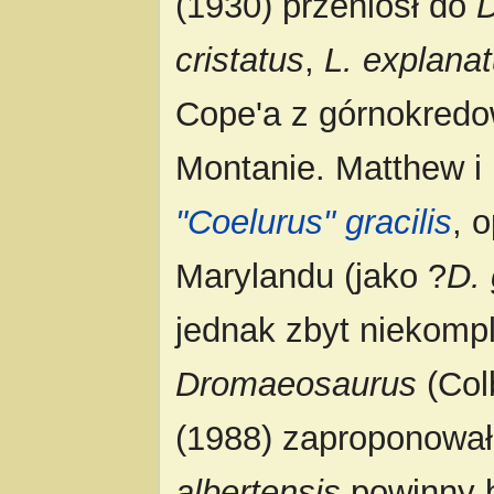
(1930) przeniósł do
cristatus
,
L. explana
Cope'a z górnokred
Montanie. Matthew i 
"Coelurus" gracilis
, 
Marylandu (jako ?
D. 
jednak zbyt niekompl
Dromaeosaurus
(Col
(1988) zaproponował
albertensis
powinny 