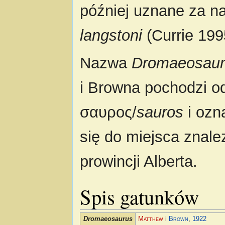
później uznane za n
langstoni
(Currie 199
Nazwa
Dromaeosauru
i Browna pochodzi o
σαυρος/
sauros
i ozn
się do miejsca znale
prowincji Alberta.
Spis gatunków
Dromaeosaurus
Matthew
i
Brown
,
1922