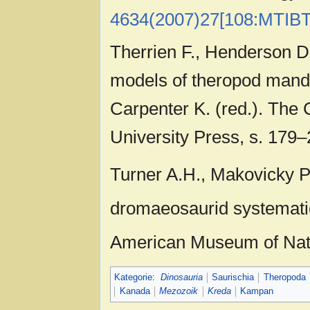
4634(2007)27[108:MTIBT
Therrien F., Henderson D
models of theropod mandi
Carpenter K. (red.). The
University Press, s. 17
Turner A.H., Makovicky P.
dromaeosaurid systematic
American Museum of Natu
Kategorie
:
Dinosauria
Saurischia
Theropoda
Kanada
Mezozoik
Kreda
Kampan