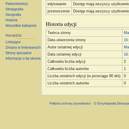
Paleontolodzy
edytowanie
Dostęp mają wszyscy użytkowni
Stratygrafia
przenoszenie
Dostęp mają wszyscy użytkowni
Geografia
Historia
Historia edycji
Wszystkie kategorie
Twórca strony
Ma
Narzędzia
Data utworzenia strony
16:
Linkujące
Autor ostatniej edycji
Ma
Zmiany w linkowanych
Strony specjalne
Data ostatniej edycji
16:
Informacje o tej stronie
Całkowita liczba edycji
2
Całkowita liczba autorów
1
Liczba ostatnich edycji (w przeciągu 90 dni)
0
Liczba ostatnich autorów
0
Polityka ochrony prywatności
O Encyklopedia Dinozau