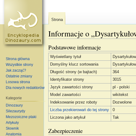
Strona
Informacje o „Dysartykuł
Skocz do:
nawigacja
,
szukaj
Podstawowe informacje
Wyświetlany tytuł
Dysartykuło
Strona główna
Domyślny klucz sortowania
Dysartykuło
Wszystkie strony
Jak zacząć?
Długość strony (w bajtach)
364
Ostatnie zmiany
Identyfikator strony
3015
Losowa strona
Język zawartości strony
pl - polski
Dla nowych redaktorów
Model zawartości
wikitekst
Kategorie
Indeksowanie przez roboty
Dozwolone
Dinozaury
Liczba przekierowań do tej strony
0
Silezaurydy
Mezozoiczne ptaki
Liczona jako artykuł
Tak
Artykuły
Słownik
Zabezpieczenie
Anatomia