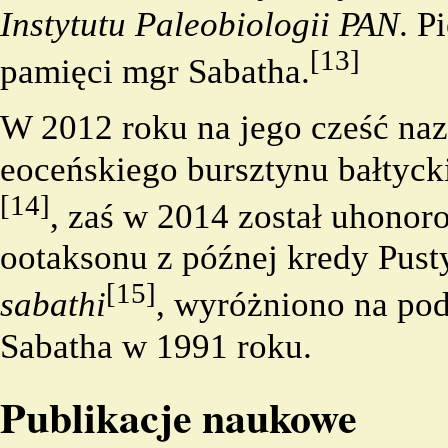
Instytutu Paleobiologii PAN
. P
[13]
pamięci mgr Sabatha.
W 2012 roku na jego cześć naz
eoceńskiego bursztynu bałtyck
[14]
, zaś w 2014 został uhono
ootaksonu
z późnej kredy Pust
[15]
sabathi
, wyróżniono na po
Sabatha w 1991 roku.
Publikacje naukowe