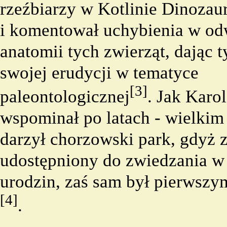
rzeźbiarzy w Kotlinie Dinoza
i komentował uchybienia w o
anatomii tych zwierząt, dając
swojej erudycji w tematyce
[3]
paleontologicznej
. Jak Karo
wspominał po latach - wielki
darzył chorzowski park, gdyż z
udostępniony do zwiedzania w 
urodzin, zaś sam był pierwsz
[4]
.