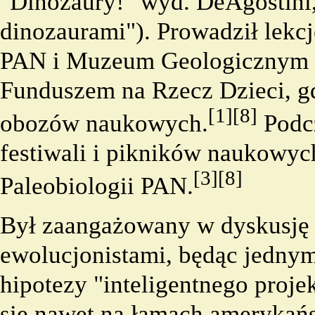
"Dinozaury!" wyd. DeAgostini
dinozaurami"). Prowadził lek
PAN i Muzeum Geologicznym 
Funduszem na Rzecz Dzieci, gd
[1]
[8]
obozów naukowych.
Podc
festiwali i pikników naukowych
[3]
[8]
Paleobiologii PAN.
Był zaangażowany w dyskusję 
ewolucjonistami, będąc jedny
hipotezy "inteligentnego proje
się nawet na łamach amerykańs