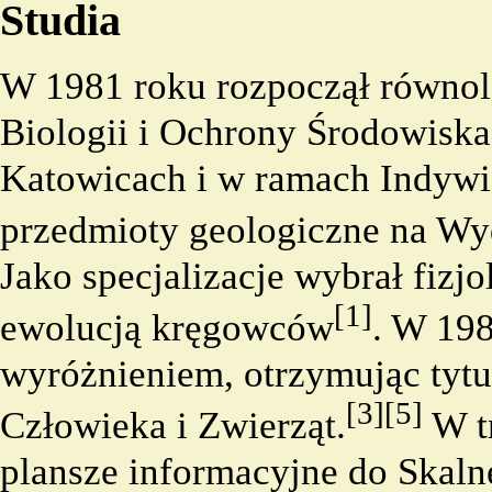
Studia
W 1981 roku rozpoczął równole
Biologii i Ochrony Środowiska
Katowicach i w ramach Indyw
przedmioty geologiczne na Wy
Jako specjalizacje wybrał fizjo
[1]
ewolucją kręgowców
. W 198
wyróżnieniem, otrzymując tytuł
[3]
[5]
Człowieka i Zwierząt.
W tr
plansze informacyjne do Skal