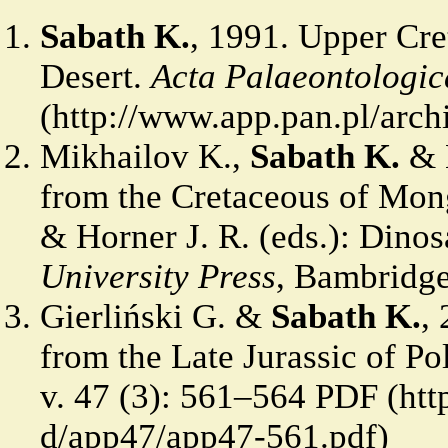
Sabath K.
, 1991. Upper Cre
Desert.
Acta Palaeontologic
Mikhailov K.,
Sabath K.
& K
from the Cretaceous of Mongo
& Horner J. R. (eds.): Dino
University Press
, Bambridge
Gierliński G. &
Sabath K.
,
from the Late Jurassic of P
v. 47 (3): 561–564
PDF