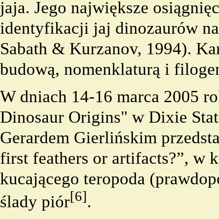
jaja. Jego największe osiągnię
identyfikacji jaj dinozaurów n
Sabath & Kurzanov, 1994). Kar
budową, nomenklaturą i
filoge
W dniach 14-16 marca 2005 rok
Dinosaur Origins" w Dixie Stat
Gerardem Gierlińskim
przedsta
first feathers or artifacts?”, w 
kucającego teropoda (prawdo
[6]
ślady piór
.