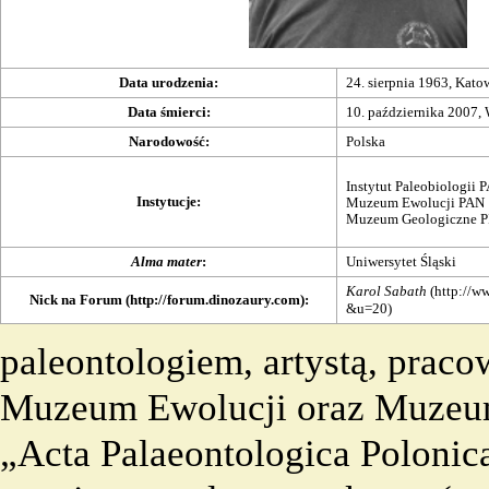
Data urodzenia
:
24. sierpnia
1963
, Kato
Data śmierci
:
10. października
2007
,
Narodowość
:
Polska
Instytut Paleobiologii 
Instytucje:
Muzeum Ewolucji PAN
Muzeum Geologiczne P
Alma mater
:
Uniwersytet Śląski
Karol Sabath
Nick na
Forum
:
paleontologiem, artystą, praco
Muzeum Ewolucji oraz Muzeum
„
Acta Palaeontologica Polonic