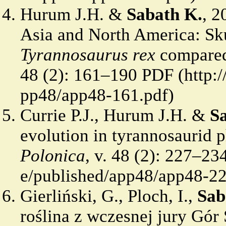
Hurum J.H. &
Sabath K.
, 2
Asia and North America: Sk
Tyrannosaurus rex
compare
48 (2): 161–190
PDF
Currie P.J., Hurum J.H. &
S
evolution in tyrannosaurid 
Polonica
, v. 48 (2): 227–23
Gierliński, G., Ploch, I.,
Sab
roślina z wczesnej jury Gór