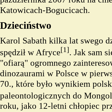
Katowicach-Bogucicach.
Dzieciństwo
Karol Sabath kilka lat swego d
[1]
spędził w Afryce
. Jak sam si
"ofiarą" ogromnego zaintereso
dinozaurami w Polsce w pierws
70., które było wynikiem polsk
paleontologicznych do Mongol
roku, jako 12-letni chłopiec pr