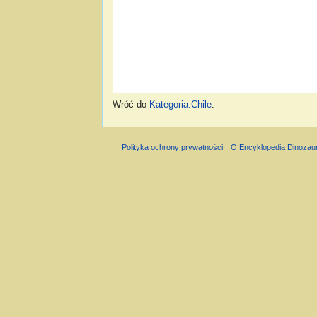
Wróć do
Kategoria:Chile
.
Polityka ochrony prywatności
O Encyklopedia Dinozau