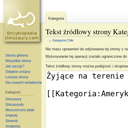
Kategoria
Tekst źródłowy strony Kate
←
Kategoria:Chile
Skocz do:
nawigacja
,
szukaj
Nie masz uprawnień do edytowania tej strony z 
Strona główna
Wykonywanie tej operacji zostało ograniczone d
Wszystkie strony
Tekst źródłowy strony można podejrzeć i skopiow
Jak zacząć?
Ostatnie zmiany
Losowa strona
Dla nowych redaktorów
Kategorie
Dinozaury
Silezaurydy
Mezozoiczne ptaki
Artykuły
Słownik
Anatomia