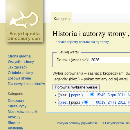
Kategoria
Historia i autorzy strony
Zobacz rejestry operacji dla tej strony
Skocz do:
nawigacja
,
szukaj
Szukaj wersji
Strona główna
Do roku (włącznie):
Wszystkie strony
Jak zacząć?
Ostatnie zmiany
Wybór porównania – zaznacz kropeczkami dwie
Losowa strona
Legenda: (bież.) – pokaż zmiany od tej wersji
Dla nowych redaktorów
Kategorie
(bież. |
poprz.
)
15:45, 5 gru 2011
‎
N
Dinozaury
(
bież.
| poprz.)
00:19, 24 lis 2011
‎
Silezaurydy
Mezozoiczne ptaki
Artykuły
Słownik
Polityka ochrony prywatności
O Encyklopedia Di
Anatomia