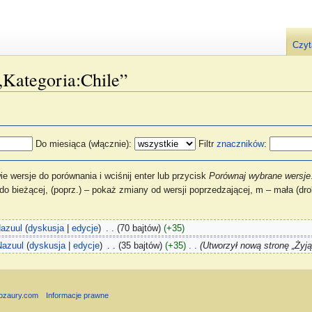
Czyt
 „Kategoria:Chile”
Do miesiąca (włącznie):
Filtr
znaczników
:
 wersje do porównania i wciśnij enter lub przycisk
Porównaj wybrane wersje
 do bieżącej, (poprz.) – pokaż zmiany od wersji poprzedzającej, m – mała (dr
azuul
(
dyskusja
|
edycje
)
‎
. .
(70 bajtów)
(+35)
Nazuul
(
dyskusja
|
edycje
)
‎
. .
(35 bajtów)
(+35)
‎
. .
(Utworzył nową stronę „Żyją
nozaury.com
Informacje prawne