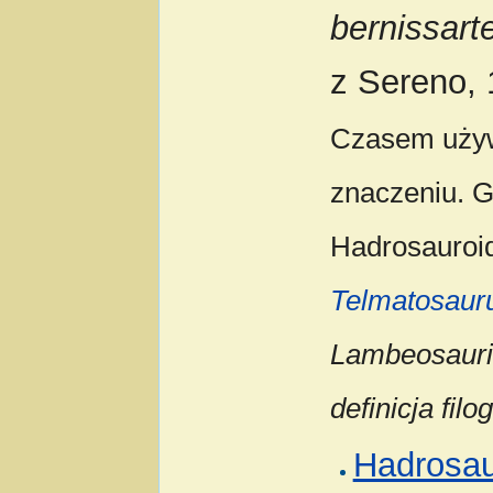
bernissart
z Sereno, 
Czasem używ
znaczeniu. Go
Hadrosauroi
Telmatosaur
Lambeosaurin
definicja fil
Hadrosa