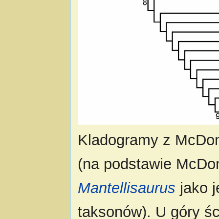
Kladogramy z McDon
(na podstawie McDon
Mantellisaurus
jako 
taksonów). U góry ś