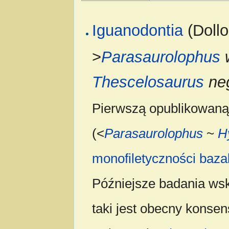
Iguanodontia
(Dollo
>
Parasaurolophus
w
Thescelosaurus
neg
Pierwszą opublikowaną d
(<
Parasaurolophus
~
H
monofiletyczności
baza
Późniejsze badania ws
taki jest obecny konsen