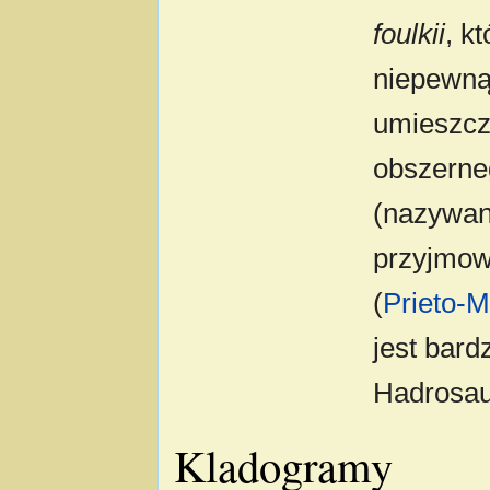
foulkii
, k
niepewną 
umieszcz
obszerne
(nazywan
przyjmo
(
Prieto-
jest bard
Hadrosau
Kladogramy