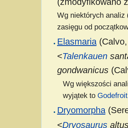
(zmodyfikowano z 
Wg niektórych analiz 
zasięgu od początkow
Elasmaria
(Calvo, 
<
Talenkauen
sant
gondwanicus
(Calv
Wg większości anali
wyjątek to
Godefroit 
Dryomorpha
(Sere
<
Dryosaurus
altu