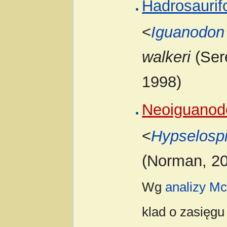
Hadrosauri
<
Iguanodon
walkeri
(Ser
1998)
Neoiguanod
<
Hypselosp
(Norman, 2
Wg
analizy Mc
klad o zasięgu