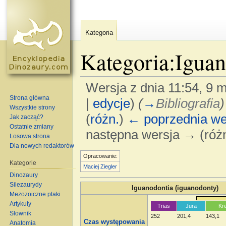
Kategoria
Kategoria:Iguan
Wersja z dnia 11:54, 9 
Strona główna
|
edycje
)
(
→
Bibliografia
)
Wszystkie strony
(
różn.
)
← poprzednia we
Jak zacząć?
Ostatnie zmiany
następna wersja → (różn
Losowa strona
Dla nowych redaktorów
Skocz do:
nawigacja
,
szukaj
Opracowanie:
Kategorie
Maciej Ziegler
Dinozaury
Silezaurydy
Iguanodontia (iguanodonty)
Mezozoiczne ptaki
Artykuły
Trias
Jura
Kr
Słownik
252
201,4
143,1
Czas występowania
Anatomia