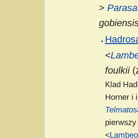
>
Parasa
gobiensi
Hadros
<
Lambe
foulkii
(
Klad Hadr
Horner i 
Telmatos
pierwszy 
<
Lambeo