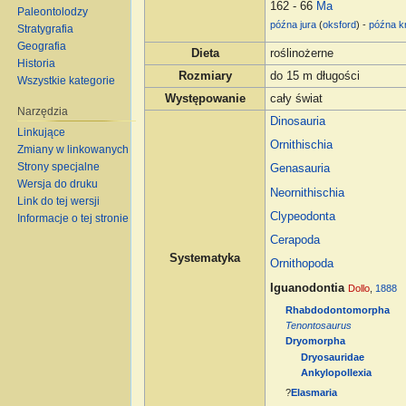
162 - 66
Ma
Paleontolodzy
późna jura
(
oksford
) -
późna k
Stratygrafia
Geografia
Dieta
roślinożerne
Historia
Rozmiary
do 15 m długości
Wszystkie kategorie
Występowanie
cały świat
Narzędzia
Dinosauria
Linkujące
Ornithischia
Zmiany w linkowanych
Strony specjalne
Genasauria
Wersja do druku
Neornithischia
Link do tej wersji
Clypeodonta
Informacje o tej stronie
Cerapoda
Systematyka
Ornithopoda
Iguanodontia
Dollo
,
1888
Rhabdodontomorpha
Tenontosaurus
Dryomorpha
Dryosauridae
Ankylopollexia
?
Elasmaria