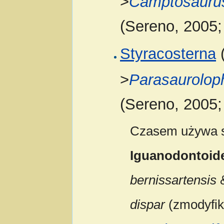
>
Camptosauru
(Sereno, 2005
Styracosterna
(
>
Parasaurolop
(Sereno, 2005
Czasem używa si
Iguanodontoid
bernissartensis
dispar
(zmodyfik