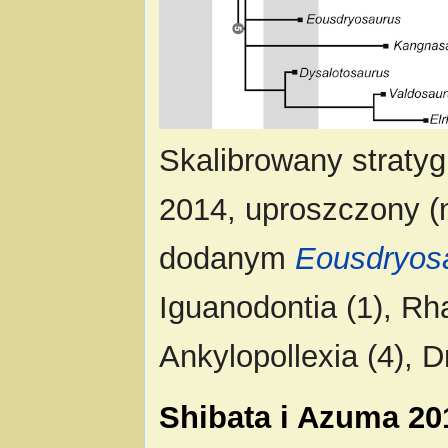
Skalibrowany stratyg
2014, uproszczony 
dodanym
Eousdryos
Iguanodontia (1), Rh
Ankylopollexia (4), D
Shibata i Azuma 20