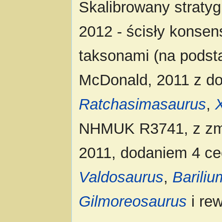
Skalibrowany straty
2012 - ścisły konse
taksonami (na podsta
McDonald, 2011 z 
Ratchasimasaurus
,
NHMUK R3741, z zmia
2011, dodaniem 4 ce
Valdosaurus
,
Bariliu
Gilmoreosaurus
i re