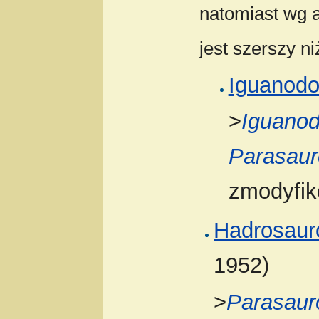
natomiast wg 
jest szerszy n
Iguanodo
>
Iguano
Parasaur
zmodyfik
Hadrosaur
1952)
>
Parasaur