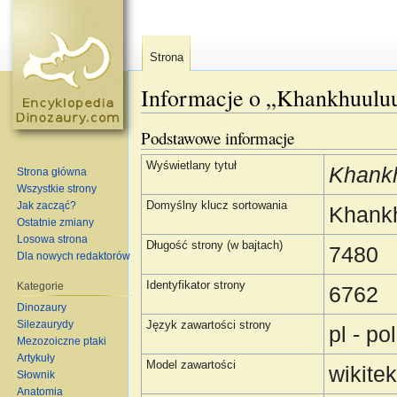
Strona
Informacje o „Khankhuulu
Skocz do:
nawigacja
,
szukaj
Podstawowe informacje
Wyświetlany tytuł
Khank
Strona główna
Wszystkie strony
Jak zacząć?
Domyślny klucz sortowania
Khank
Ostatnie zmiany
Losowa strona
Długość strony (w bajtach)
7480
Dla nowych redaktorów
Identyfikator strony
Kategorie
6762
Dinozaury
Silezaurydy
Język zawartości strony
pl - po
Mezozoiczne ptaki
Artykuły
Model zawartości
wikitek
Słownik
Anatomia