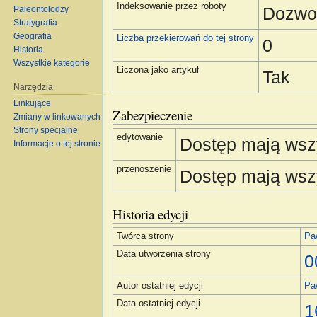
Indeksowanie przez roboty
Dozwo
Paleontolodzy
Stratygrafia
Geografia
Liczba przekierowań do tej strony
0
Historia
Wszystkie kategorie
Liczona jako artykuł
Tak
Narzędzia
Linkujące
Zabezpieczenie
Zmiany w linkowanych
Strony specjalne
edytowanie
Dostęp mają wsz
Informacje o tej stronie
przenoszenie
Dostęp mają wsz
Historia edycji
Twórca strony
Pa
Data utworzenia strony
0
Autor ostatniej edycji
Pa
Data ostatniej edycji
1