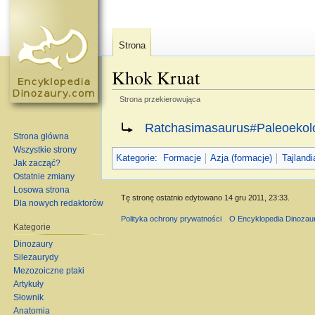
Strona
Khok Kruat
Strona przekierowująca
Skocz do:
nawigacja
,
szukaj
Przekierowanie do:
Ratchasimasaurus#Paleoekolo
Strona główna
Wszystkie strony
Kategorie
:
Formacje
Azja (formacje)
Tajlandi
Jak zacząć?
Ostatnie zmiany
Losowa strona
Tę stronę ostatnio edytowano 14 gru 2011, 23:33.
Dla nowych redaktorów
Polityka ochrony prywatności
O Encyklopedia Dinozau
Kategorie
Dinozaury
Silezaurydy
Mezozoiczne ptaki
Artykuły
Słownik
Anatomia