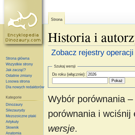
Strona
Historia i autor
Zobacz rejestry operacji 
Strona główna
Skocz do:
nawigacja
,
szukaj
Wszystkie strony
Szukaj wersji
Jak zacząć?
Do roku (włącznie):
Ostatnie zmiany
Losowa strona
Dla nowych redaktorów
Wybór porównania – 
Kategorie
Dinozaury
Silezaurydy
porównania i wciśnij
Mezozoiczne ptaki
Artykuły
wersje
.
Słownik
Anatomia