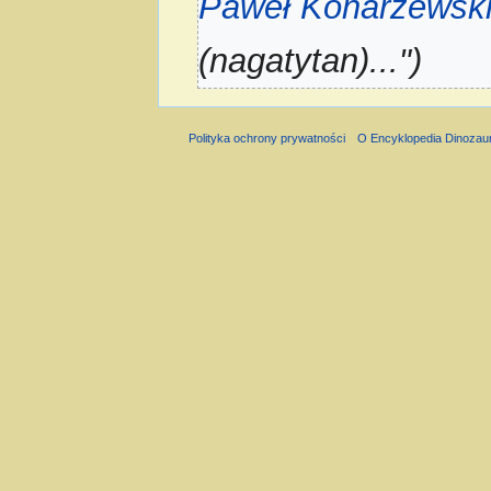
Paweł Konarzewsk
(nagatytan)...")
Polityka ochrony prywatności
O Encyklopedia Dinozau