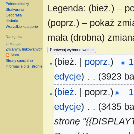
Paleontolodzy
Legenda: (bież.) – po
Stratygrafia
Geografia
(poprz.) – pokaż zmi
Historia
Wszystkie kategorie
mała (drobna) zmian
Narzędzia
Linkujące
Zmiany w linkowanych
Atom
(bież. |
poprz.
)
1
Strony specjalne
Informacje o tej stronie
edycje
)
‎
. .
(3923 ba
(
bież.
| poprz.)
1
edycje
)
‎
. .
(3435 ba
stronę "{{DISPLAYTI