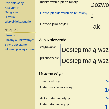
Indeksowanie przez roboty
Dozwo
Paleontolodzy
Stratygrafia
Geografia
Liczba przekierowań do tej strony
0
Historia
Wszystkie kategorie
Liczona jako artykuł
Tak
Narzędzia
Linkujące
Zabezpieczenie
Zmiany w linkowanych
Strony specjalne
edytowanie
Dostęp mają wsz
Informacje o tej stronie
przenoszenie
Dostęp mają wsz
Historia edycji
Twórca strony
Pa
Data utworzenia strony
1
Autor ostatniej edycji
Pa
Data ostatniej edycji
1