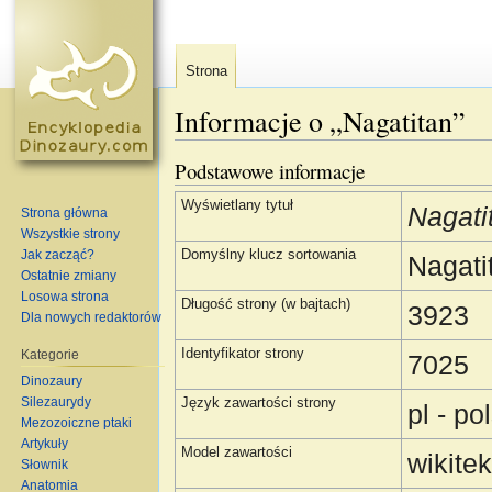
Strona
Informacje o „Nagatitan”
Skocz do:
nawigacja
,
szukaj
Podstawowe informacje
Wyświetlany tytuł
Nagati
Strona główna
Wszystkie strony
Jak zacząć?
Domyślny klucz sortowania
Nagati
Ostatnie zmiany
Losowa strona
Długość strony (w bajtach)
3923
Dla nowych redaktorów
Identyfikator strony
Kategorie
7025
Dinozaury
Silezaurydy
Język zawartości strony
pl - po
Mezozoiczne ptaki
Artykuły
Model zawartości
wikitek
Słownik
Anatomia