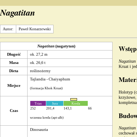
Nagatitan
Autor:
Paweł Konarzewski
Wstęp
Nagatitan
(nagatytan)
Długość
ok. 27,2 m
Nagatitan
Masa
ok. 26,6 t
Kruat
i je
Dieta
roślinożerny
Materi
Tajlandia
- Chaiyaphum
Miejsce
(
formacja
Khok Kruat
)
Holotyp
(o
krzyżowe,
kompletna
Trias
Jura
Kreda
252
201,4
143,1
66
Czas
Budowa
wczesna kreda
(
apt
-
alb
)
Nagatitan
Dinosauria
cechował 