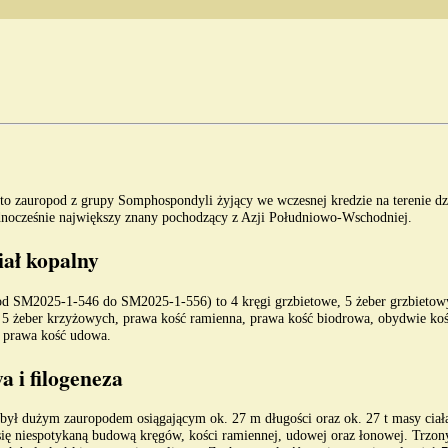
to
zauropod
z grupy
Somphospondyli
żyjący we
wczesnej kredzie
na terenie dz
dnocześnie największy znany pochodzący z Azji Południowo-Wschodniej.
ał kopalny
d SM2025-1-546 do SM2025-1-556) to 4 kręgi grzbietowe, 5 żeber grzbietowy
 5 żeber krzyżowych, prawa kość ramienna, prawa kość biodrowa, obydwie koś
 prawa kość udowa.
 i filogeneza
był dużym zauropodem osiągającym ok. 27 m długości oraz ok. 27 t masy ciał
się niespotykaną budową kręgów, kości ramiennej, udowej oraz łonowej. Trzo