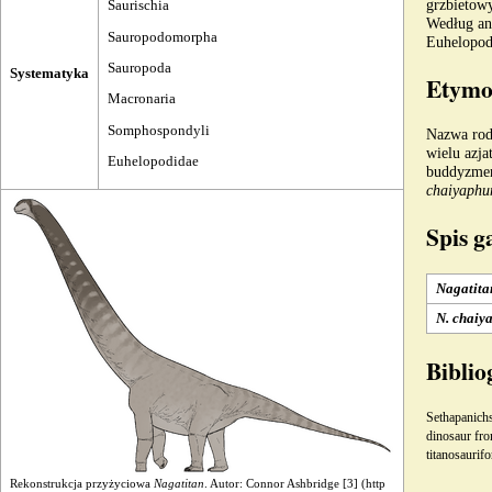
grzbietow
Saurischia
Według ana
Sauropodomorpha
Euhelopod
Sauropoda
Systematyka
Etymo
Macronaria
Somphospondyli
Nazwa
ro
wielu azja
Euhelopodidae
buddyzmem
chaiyaphu
Spis 
Nagatita
N. chaiy
Biblio
Sethapanichs
dinosaur fr
titanosaurif
Rekonstrukcja przyżyciowa
Nagatitan
. Autor: Connor Ashbridge
[3]