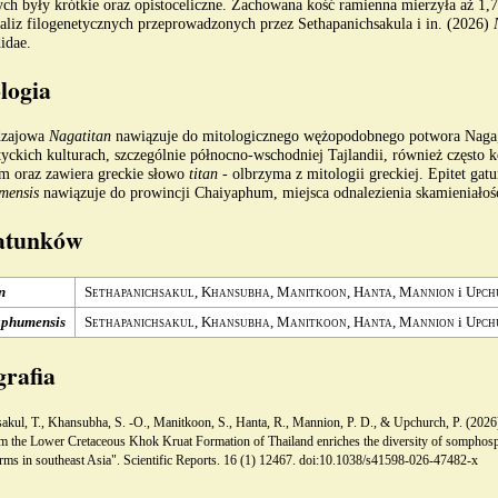
ych były krótkie oraz
opistoceliczne
. Zachowana kość ramienna mierzyła aż 1,7
liz filogenetycznych przeprowadzonych przez Sethapanichsakula i in. (2026)
idae
.
logia
dzajowa
Nagatitan
nawiązuje do mitologicznego wężopodobnego potwora Naga
tyckich kulturach, szczególnie północno-wschodniej Tajlandii, również często 
 oraz zawiera greckie słowo
titan
- olbrzyma z mitologii greckiej. Epitet ga
mensis
nawiązuje do prowincji Chaiyaphum, miejsca odnalezienia skamieniałośc
gatunków
n
Sethapanichsakul, Khansubha, Manitkoon, Hanta, Mannion
i
Upch
aphumensis
Sethapanichsakul, Khansubha, Manitkoon, Hanta, Mannion
i
Upch
grafia
akul, T., Khansubha, S. -O., Manitkoon, S., Hanta, R., Mannion, P. D., & Upchurch, P. (2026)
om the Lower Cretaceous Khok Kruat Formation of Thailand enriches the diversity of somphos
orms in southeast Asia". Scientific Reports. 16 (1) 12467.
doi:10.1038/s41598-026-47482-x