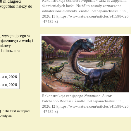
Rekonstrukcja szkieletu
Nagatitan
wraz ze zdjęciami
8 m długości.
skamieniałych kości. Na żółto zostały zaznaczone
Nagatitan
należy do
odnalezione elementy. Źródło: Sethapanichsakul i in.,
2026.
[1]
, występującego w
kojarzonego z wodą i
tunkowy
i dinozaura.
urch
,
2026
urch
,
2026
Rekonstrukcja żerującego
Nagatitan
. Autor:
Patchanop Boonsai. Źródło: Sethapanichsakul i in.,
2026.
[2]
. "The first sauropod
pondylan