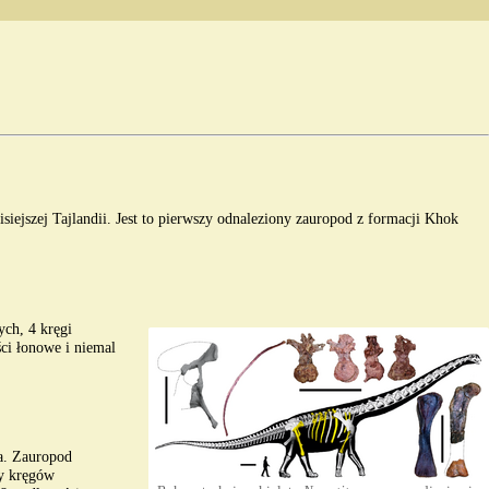
isiejszej Tajlandii. Jest to pierwszy odnaleziony zauropod z formacji
Khok
ch, 4 kręgi
ci łonowe i niemal
a. Zauropod
ny kręgów