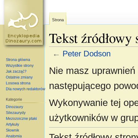
Strona
Tekst źródłowy 
←
Peter Dodson
Strona główna
Skocz do:
nawigacja
,
szukaj
Wszystkie strony
Nie masz uprawnień d
Jak zacząć?
Ostatnie zmiany
następującego powo
Losowa strona
Dla nowych redaktorów
Kategorie
Wykonywanie tej oper
Dinozaury
Silezaurydy
użytkowników w gru
Mezozoiczne ptaki
Artykuły
Słownik
Tekst źródłowy stro
Anatomia