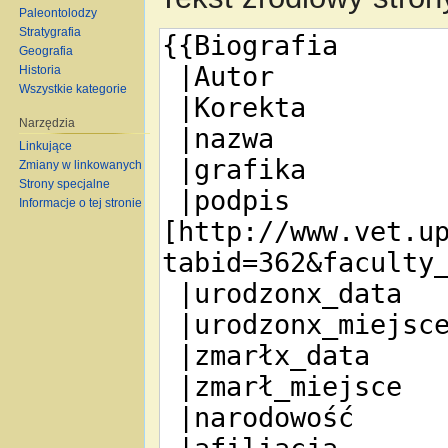
Paleontolodzy
Stratygrafia
Geografia
Historia
Wszystkie kategorie
Narzędzia
Linkujące
Zmiany w linkowanych
Strony specjalne
Informacje o tej stronie