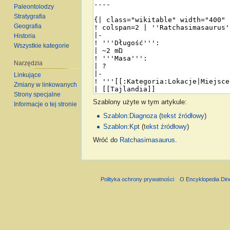
Paleontolodzy
Stratygrafia
Geografia
Historia
Wszystkie kategorie
Narzędzia
Linkujące
Zmiany w linkowanych
Strony specjalne
Szablony użyte w tym artykule:
Informacje o tej stronie
Szablon:Diagnoza
(
tekst źródłowy
)
Szablon:Kpt
(
tekst źródłowy
)
Wróć do
Ratchasimasaurus
.
Polityka ochrony prywatności
O Encyklopedia Di