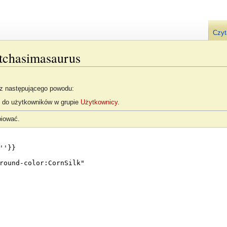
Czyt
atchasimasaurus
 z następującego powodu:
e do użytkowników w grupie
Użytkownicy
.
piować.