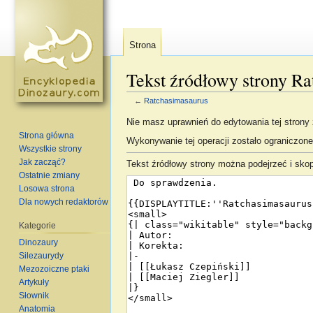
Strona
Tekst źródłowy strony R
←
Ratchasimasaurus
Skocz do:
nawigacja
,
szukaj
Nie masz uprawnień do edytowania tej strony
Strona główna
Wykonywanie tej operacji zostało ograniczon
Wszystkie strony
Jak zacząć?
Tekst źródłowy strony można podejrzeć i sko
Ostatnie zmiany
Losowa strona
Dla nowych redaktorów
Kategorie
Dinozaury
Silezaurydy
Mezozoiczne ptaki
Artykuły
Słownik
Anatomia