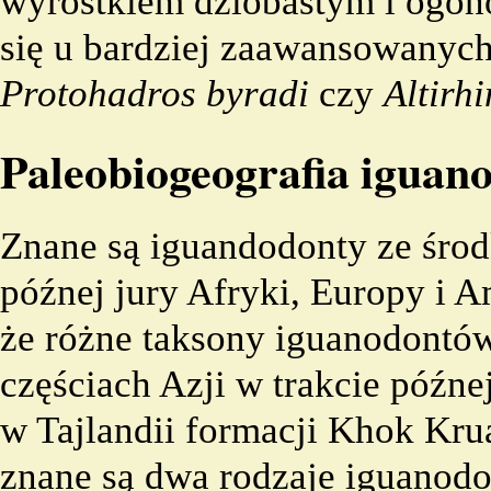
wyrostkiem dziobastym i ogon
się u bardziej
zaawansowanyc
Protohadros
byradi
czy
Altirh
Paleobiogeografia
iguan
Znane są iguandodonty ze środ
późnej jury Afryki, Europy i A
że różne taksony iguanodont
częściach Azji w trakcie późne
w Tajlandii formacji Khok Kru
znane są dwa rodzaje iguanod