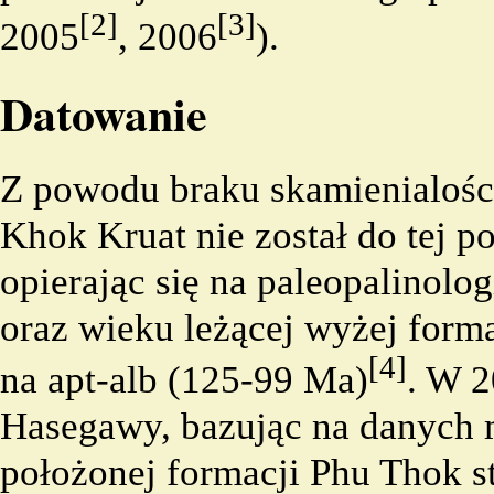
[2]
[3]
2005
, 2006
).
Datowanie
Z powodu braku skamienialości
Khok Kruat nie został do tej po
opierając się na
paleopalinolog
oraz wieku leżącej wyżej form
[4]
na
apt
-
alb
(125-99 Ma)
. W 2
Hasegawy, bazując na danych
położonej formacji
Phu Thok
s