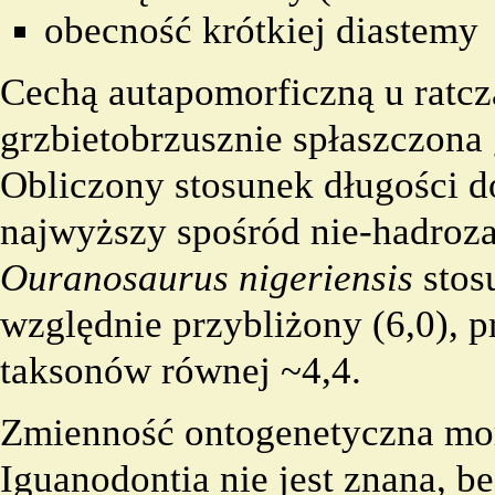
obecność krótkiej
diastemy
Cechą
autapomorficzną
u ratcz
grzbietobrzusznie spłaszczona 
Obliczony stosunek długości do
najwyższy spośród nie-
hadroz
Ouranosaurus
nigeriensis
stos
względnie przybliżony (6,0), p
taksonów równej ~4,4.
Zmienność ontogenetyczna mor
Iguanodontia nie jest znana, be