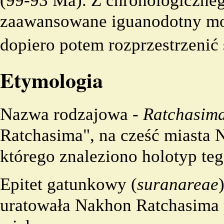
(99-93 Ma). Z chronologiczne
zaawansowane iguanodotny mog
dopiero potem rozprzestrzenić
Etymologia
Nazwa
rodzajowa
-
Ratchasim
Ratchasima", na cześć miasta 
którego znaleziono holotyp teg
Epitet
gatunkowy
(
suranareae
uratowała Nakhon Ratchasima