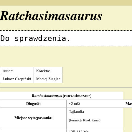
Ratchasimasaurus
Autor:
Korekta:
Łukasz Czepiński
Maciej Ziegler
Ratchasimasaurus
(ratczasimazaur)
Długość
:
~2 mΏ
Ma
Tajlandia
Miejsce występowania
:
(
formacja Khok Kruat
)
125-112
Ma