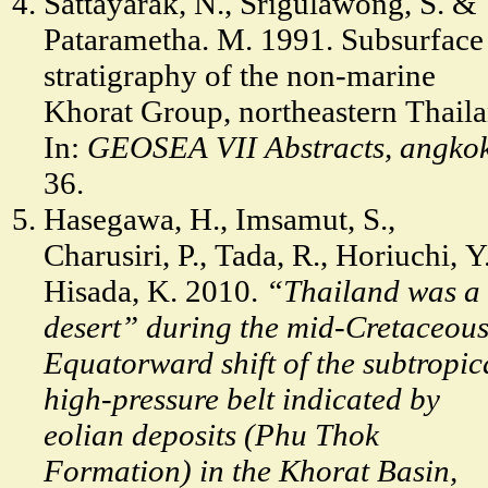
Sattayarak, N., Srigulawong, S. &
Patarametha. M. 1991. Subsurface
stratigraphy of the non-marine
Khorat Group, northeastern Thaila
In:
GEOSEA VII Abstracts, angkok
36.
Hasegawa, H., Imsamut, S.,
Charusiri, P., Tada, R., Horiuchi, Y.
Hisada, K. 2010.
“Thailand was a
desert” during the mid-Cretaceous
Equatorward shift of the subtropic
high-pressure belt indicated by
eolian deposits (Phu Thok
Formation) in the Khorat Basin,