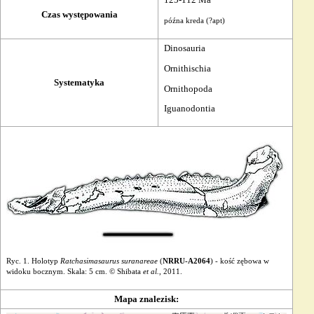
Czas występowania
późna
kreda
(?
apt
)
Dinosauria
Ornithischia
Systematyka
Ornithopoda
Iguanodontia
Ryc. 1. Holotyp
Ratchasimasaurus suranareae
(
NRRU-A2064
) - kość zębowa w
widoku bocznym. Skala: 5 cm. © Shibata
et al.
, 2011.
Mapa znalezisk: