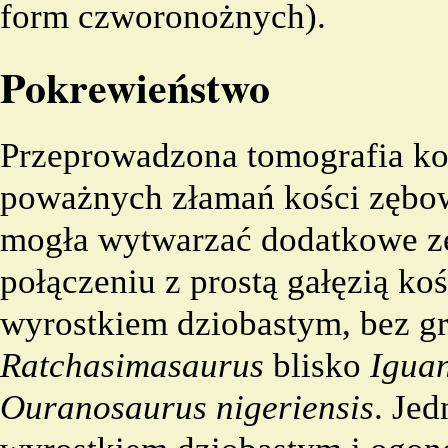
form czworonożnych).
Pokrewieństwo
Przeprowadzona tomografia k
poważnych złamań kości zębowe
mogła wytwarzać dodatkowe zęb
połączeniu z prostą gałęzią k
wyrostkiem dziobastym, bez gr
Ratchasimasaurus
blisko
Igua
Ouranosaurus nigeriensis
. Je