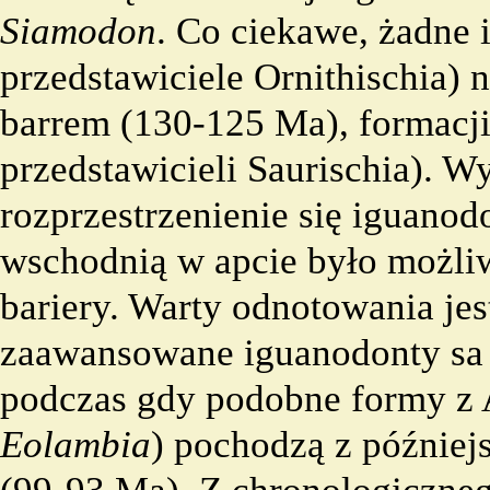
Siamodon
. Co ciekawe, żadne 
przedstawiciele
Ornithischia
) 
barrem
(130-125 Ma), formacj
przedstawicieli
Saurischia
). Wy
rozprzestrzenienie się iguano
wschodnią w apcie było możliw
bariery. Warty odnotowania jest
zaawansowane iguanodonty sa 
podczas gdy podobne formy z 
Eolambia
) pochodzą z późnie