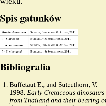
wieku.
Spis gatunków
Ratchasimasaurus
Shibata
,
Jintasakul
&
Azuma
,
2011
?=
Siamodon
Buffetaut
&
Suteethorn
,
2011
R. suranareae
Shibata
,
Jintasakul
&
Azuma
,
2011
?=
S. nimngami
Buffetaut
&
Suteethorn
,
2011
Bibliografia
Buffetaut E., and Suteethorn, V.
1998.
Early Cretaceous dinosaurs
from Thailand and their bearing o