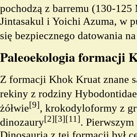
pochodzą z
barremu
(130-125 
Jintasakul
i
Yoichi Azuma
, w p
się bezpiecznego datowania na
Paleoekologia formacji 
Z formacji Khok Kruat znane s
rekiny z rodziny Hybodontidae
[9]
żółwie
, krokodyloformy z g
[2]
[3]
[11]
dinozaury
. Pierwszym
Dinosauria
z tej formacji był 