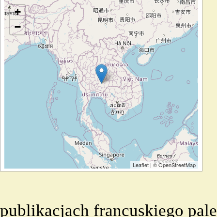
Wczytywanie mapy…
+
−
Leaflet
| ©
OpenStreetMap
publikacjach francuskiego pal