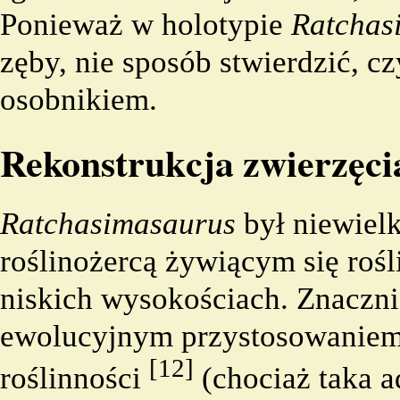
Ponieważ w holotypie
Ratchas
zęby, nie sposób stwierdzić, 
osobnikiem.
Rekonstrukcja zwierzęci
Ratchasimasaurus
był niewiel
roślinożercą żywiącym się rośl
niskich wysokościach. Znaczn
ewolucyjnym przystosowaniem 
[12]
roślinności
(chociaż taka a