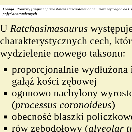
Uwaga!
Poniższy fragment przedstawia szczegółowe dane i może wymagać od C
pojęć anatomicznych
.
U
Ratchasimasaurus
występuje
charakterystycznych cech, któ
wydzielenie nowego
taksonu
:
proporcjonalnie wydłużona 
gałąź kości zębowej
ogonowo nachylony wyroste
(
processus coronoideus
)
obecność blaszki policzkowe
rów zębodołowy (
alveolar 