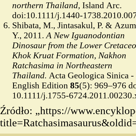
northern Thailand,
Island Arc.
doi:10.1111/j.1440-1738.2010.00
Shibata, M., Jintasakul, P. & Azum
Y., 2011.
A New Iguanodontian
Dinosaur from the Lower Cretace
Khok Kruat Formation, Nakhon
Ratchasima in Northeastern
Thailand.
Acta Geologica Sinica -
English Edition
85
(5): 969–976 do
10.1111/j.1755-6724.2011.00230.
Źródło: „
https://www.encyklop
title=Ratchasimasaurus&oldi