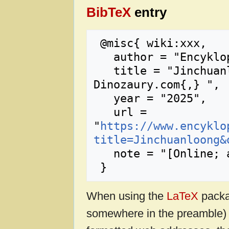
BibTeX
entry
 @misc{ wiki:xxx,

   author = "Encyklopedia Dinozaury.com",

   title = "Jinchuanloong --- Encyklopedia 
Dinozaury.com{,} ",

   year = "2025",

   url = 
"
https://www.encyklo
title=Jinchuanloong&
   note = "[Online; accessed 9-sierpień-2026]"

When using the
LaTeX
packa
somewhere in the preamble) 