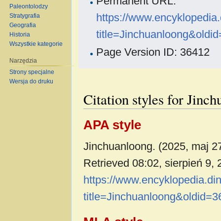
Permanent URL:
Paleontolodzy
https://www.encyklopedia
Stratygrafia
Geografia
title=Jinchuanloong&oldi
Historia
Wszystkie kategorie
Page Version ID: 36412
Narzędzia
Strony specjalne
Wersja do druku
Citation styles for Jinc
APA style
Jinchuanloong. (2025, maj 2
Retrieved 08:02, sierpień 9,
https://www.encyklopedia.di
title=Jinchuanloong&oldid=