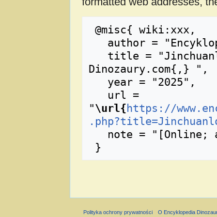
formatted web addresses, the
 @misc{ wiki:xxx,

   author = "Encyklopedia Dinozaury.com",

   title = "Jinchuanloong --- Encyklopedia 
Dinozaury.com{,} ",

   year = "2025",

   url = 
"
\url{
https://www.en
.php?title=Jinchuanl
   note = "[Online; accessed 9-sierpień-2026]"

Polityka ochrony prywatności
O Encyklopedia Dinozau