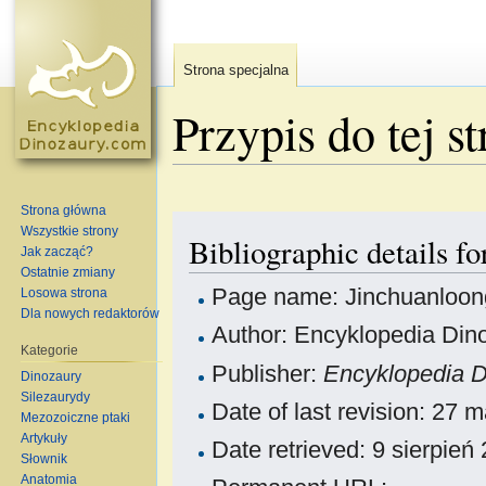
Strona specjalna
Przypis do tej s
Skocz do:
nawigacja
,
szukaj
Strona główna
Wszystkie strony
Bibliographic details f
Jak zacząć?
Ostatnie zmiany
Page name: Jinchuanloon
Losowa strona
Dla nowych redaktorów
Author: Encyklopedia Dino
Kategorie
Publisher:
Encyklopedia 
Dinozaury
Silezaurydy
Date of last revision: 27
Mezozoiczne ptaki
Artykuły
Date retrieved: 9 sierpie
Słownik
Anatomia