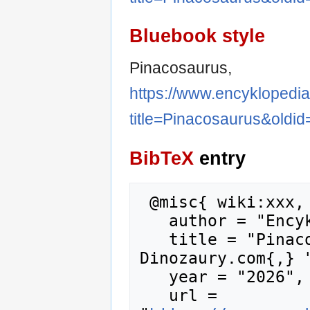
Bluebook style
Pinacosaurus,
https://www.encyklopedi
title=Pinacosaurus&oldi
BibTeX
entry
 @misc{ wiki:xxx,

   author = "Encyklopedia Dinozaury.com",

   title = "Pinacosaurus --- Encyklopedia 
Dinozaury.com{,} "
   year = "2026",

   url = 