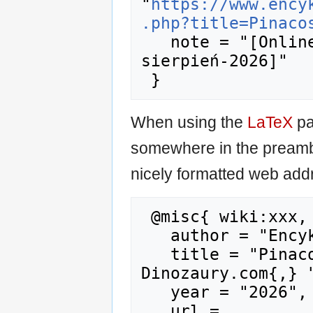
"
https://www.ency
.php?title=Pinaco
   note = "[Online; accessed 7-
sierpień-2026]"

When using the
LaTeX
pa
somewhere in the preamb
nicely formatted web addr
 @misc{ wiki:xxx,

   author = "Encyklopedia Dinozaury.com",

   title = "Pinacosaurus --- Encyklopedia 
Dinozaury.com{,} "
   year = "2026",

   url = 