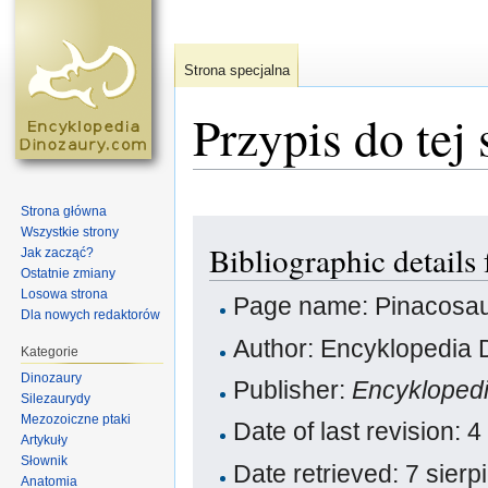
Strona specjalna
Przypis do tej 
Skocz do:
nawigacja
,
szukaj
Strona główna
Wszystkie strony
Bibliographic details
Jak zacząć?
Ostatnie zmiany
Losowa strona
Page name: Pinacosa
Dla nowych redaktorów
Author: Encyklopedia 
Kategorie
Dinozaury
Publisher:
Encykloped
Silezaurydy
Mezozoiczne ptaki
Date of last revision:
Artykuły
Słownik
Date retrieved: 7 sier
Anatomia