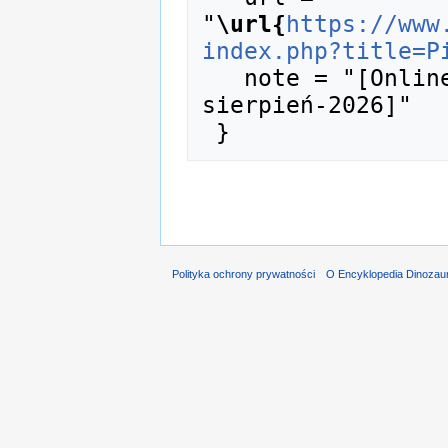
"
\url{
https://www
index.php?title=P
   note = "[Online; accessed 7-
sierpień-2026]"

Polityka ochrony prywatności
O Encyklopedia Dinozau