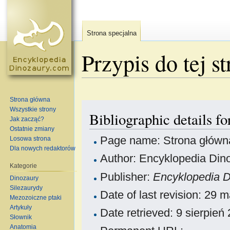
Strona specjalna
Przypis do tej s
Skocz do:
nawigacja
,
szukaj
Strona główna
Wszystkie strony
Bibliographic details f
Jak zacząć?
Ostatnie zmiany
Page name: Strona główn
Losowa strona
Dla nowych redaktorów
Author: Encyklopedia Dino
Kategorie
Publisher:
Encyklopedia 
Dinozaury
Silezaurydy
Date of last revision: 29
Mezozoiczne ptaki
Artykuły
Date retrieved: 9 sierpie
Słownik
Anatomia