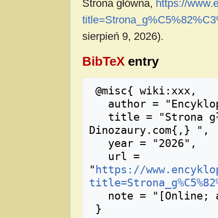
Strona główna,
https://www.
title=Strona_g%C5%82%C3
sierpień 9, 2026).
BibTeX
entry
 @misc{ wiki:xxx,

   author = "Encyklopedia Dinozaury.com",

   title = "Strona główna --- Encyklopedia 
Dinozaury.com{,} ",

   year = "2026",

   url = 
"
https://www.encyklo
title=Strona_g%C5%82
   note = "[Online; accessed 9-sierpień-2026]"
