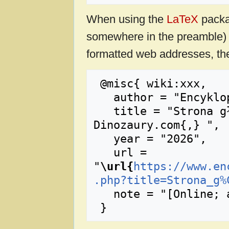
When using the
LaTeX
packa
somewhere in the preamble) 
formatted web addresses, the
 @misc{ wiki:xxx,

   author = "Encyklopedia Dinozaury.com",

   title = "Strona główna --- Encyklopedia 
Dinozaury.com{,} ",

   year = "2026",

   url = 
"
\url{
https://www.en
.php?title=Strona_g%
   note = "[Online; accessed 9-sierpień-2026]"
