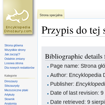
Strona specjalna
Przypis do tej 
Skocz do:
nawigacja
,
szukaj
Strona główna
Wszystkie strony
Bibliographic details
Jak zacząć?
Ostatnie zmiany
Losowa strona
Page name: Strona gł
Dla nowych redaktorów
Author: Encyklopedia 
Kategorie
Dinozaury
Publisher:
Encykloped
Silezaurydy
Mezozoiczne ptaki
Date of last revision:
Artykuły
Słownik
Date retrieved: 9 sier
Anatomia