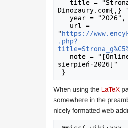
   title = "Strona główna --- Encyklopedia 
Dinozaury.com{,} "
   year = "2026",

   url = 
"
https://www.ency
.php?
title=Strona_g%C5
   note = "[Online; accessed 9-
sierpień-2026]"

When using the
LaTeX
pa
somewhere in the preamb
nicely formatted web addr
 @misc{ wiki:xxx,
