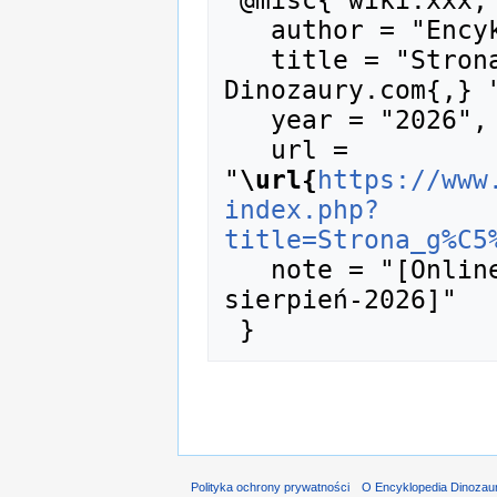
   author = "Encyklopedia Dinozaury.com",

   title = "Strona główna --- Encyklopedia 
Dinozaury.com{,} "
   year = "2026",

   url = 
"
\url{
https://www
index.php?
title=Strona_g%C5
   note = "[Online; accessed 9-
sierpień-2026]"

Polityka ochrony prywatności
O Encyklopedia Dinozau