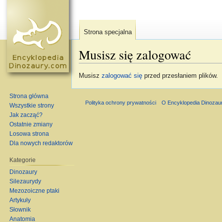
Strona specjalna
Musisz się zalogować
Skocz do:
nawigacja
,
szukaj
Musisz
zalogować się
przed przesłaniem plików.
Strona główna
Polityka ochrony prywatności
O Encyklopedia Dinozau
Wszystkie strony
Jak zacząć?
Ostatnie zmiany
Losowa strona
Dla nowych redaktorów
Kategorie
Dinozaury
Silezaurydy
Mezozoiczne ptaki
Artykuły
Słownik
Anatomia