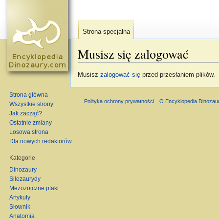
Strona specjalna
Musisz się zalogować
Skocz do:
nawigacja
,
szukaj
Musisz
zalogować się
przed przesłaniem plików.
Strona główna
Polityka ochrony prywatności
O Encyklopedia Dinozau
Wszystkie strony
Jak zacząć?
Ostatnie zmiany
Losowa strona
Dla nowych redaktorów
Kategorie
Dinozaury
Silezaurydy
Mezozoiczne ptaki
Artykuły
Słownik
Anatomia