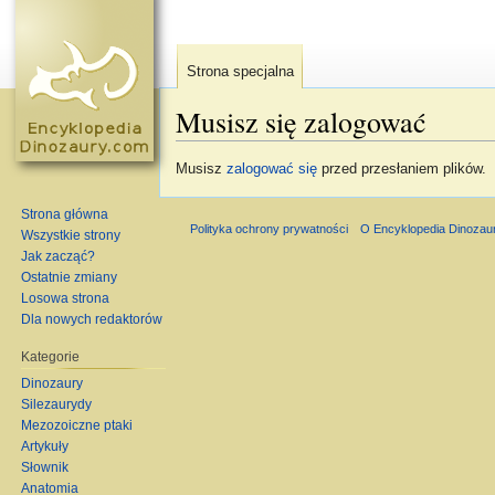
Strona specjalna
Musisz się zalogować
Skocz do:
nawigacja
,
szukaj
Musisz
zalogować się
przed przesłaniem plików.
Strona główna
Polityka ochrony prywatności
O Encyklopedia Dinozau
Wszystkie strony
Jak zacząć?
Ostatnie zmiany
Losowa strona
Dla nowych redaktorów
Kategorie
Dinozaury
Silezaurydy
Mezozoiczne ptaki
Artykuły
Słownik
Anatomia