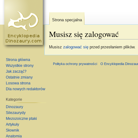
Strona specjalna
Musisz się zalogować
Skocz do:
nawigacja
,
szukaj
Musisz
zalogować się
przed przesłaniem plików.
Strona główna
Polityka ochrony prywatności
O Encyklopedia Dinozau
Wszystkie strony
Jak zacząć?
Ostatnie zmiany
Losowa strona
Dla nowych redaktorów
Kategorie
Dinozaury
Silezaurydy
Mezozoiczne ptaki
Artykuły
Słownik
Anatomia