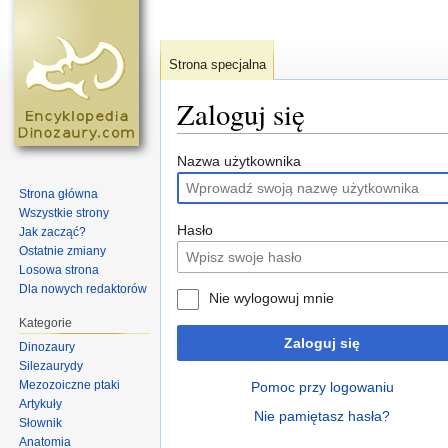
Strona specjalna
Zaloguj się
Skocz do:
nawigacja
,
szukaj
Nazwa użytkownika
Strona główna
Wszystkie strony
Hasło
Jak zacząć?
Ostatnie zmiany
Losowa strona
Dla nowych redaktorów
Nie wylogowuj mnie
Kategorie
Zaloguj się
Dinozaury
Silezaurydy
Mezozoiczne ptaki
Pomoc przy logowaniu
Artykuły
Nie pamiętasz hasła?
Słownik
Anatomia