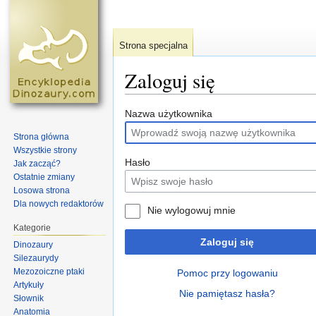
Strona specjalna
Zaloguj się
Skocz do:
nawigacja
,
szukaj
Nazwa użytkownika
Strona główna
Wszystkie strony
Hasło
Jak zacząć?
Ostatnie zmiany
Losowa strona
Dla nowych redaktorów
Nie wylogowuj mnie
Kategorie
Zaloguj się
Dinozaury
Silezaurydy
Mezozoiczne ptaki
Pomoc przy logowaniu
Artykuły
Nie pamiętasz hasła?
Słownik
Anatomia