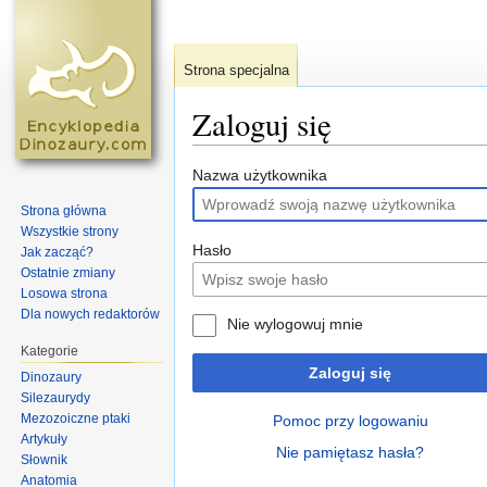
Strona specjalna
Zaloguj się
Skocz do:
nawigacja
,
szukaj
Nazwa użytkownika
Strona główna
Wszystkie strony
Hasło
Jak zacząć?
Ostatnie zmiany
Losowa strona
Dla nowych redaktorów
Nie wylogowuj mnie
Kategorie
Zaloguj się
Dinozaury
Silezaurydy
Mezozoiczne ptaki
Pomoc przy logowaniu
Artykuły
Nie pamiętasz hasła?
Słownik
Anatomia