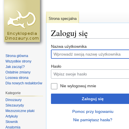
Strona specjalna
Zaloguj się
Skocz do:
nawigacja
,
szukaj
Nazwa użytkownika
Strona główna
Wszystkie strony
Hasło
Jak zacząć?
Ostatnie zmiany
Losowa strona
Dla nowych redaktorów
Nie wylogowuj mnie
Kategorie
Zaloguj się
Dinozaury
Silezaurydy
Mezozoiczne ptaki
Pomoc przy logowaniu
Artykuły
Nie pamiętasz hasła?
Słownik
Anatomia