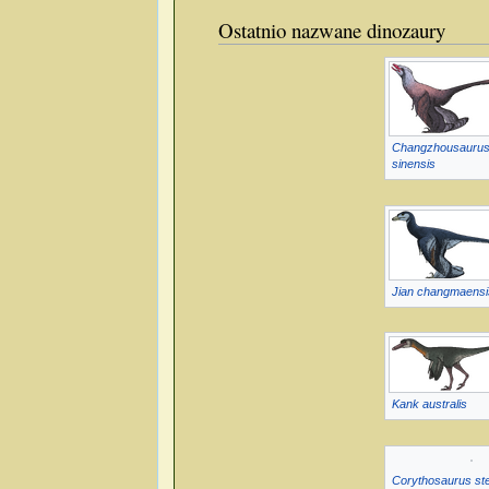
Ostatnio nazwane dinozaury
Changzhousauru
sinensis
Jian changmaensi
Kank australis
Corythosaurus ste