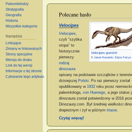
Paleontolodzy
Stratygrafia
Polecane hasło
Geografia
Historia
Velocipes
Wszystkie kategorie
Velocipes
,
Narzędzia
czyli "szybka
Linkujące
stopa" to
Zmiany w linkowanych
historycznie
Velocipes guerichi
Strony specjalne
pierwszy
©
Jakub Kowalski
,
Edyta Felcyn
Wersja do druku
rodzaj
Link do tej wersji
dinozaura
Informacje o tej stronie
opisany na podstawie szczątków z terenó
Cytowanie tego artykułu
dzisiejszej
Polski
. Po raz pierwszy został
opublikowany w
1932
roku przez niemieck
paleontologa,
von Huenego
, a jego status 
dinozaura został potwierdzony w 2016 prz
Dinozaury.com. Był średniej wielkości di
drapieżnym i żył w późnym
triasie
.
Czytaj więcej!