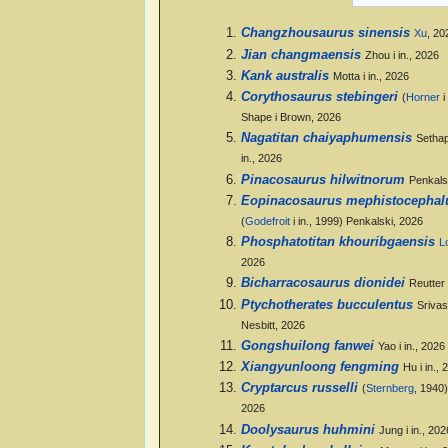
Changzhousaurus sinensis
Xu
, 20
Jian changmaensis
Zhou i in., 2026
Kank australis
Motta i in., 2026
Corythosaurus stebingeri
(
Horner
i
Shape i Brown, 2026
Nagatitan chaiyaphumensis
Sethap
in., 2026
Pinacosaurus hilwitnorum
Penkals
Eopinacosaurus mephistocephal
(
Godefroit
i in., 1999) Penkalski, 2026
Phosphatotitan khouribgaensis
L
2026
Bicharracosaurus dionidei
Reutter 
Ptychotherates bucculentus
Srivas
Nesbitt, 2026
Gongshuilong fanwei
Yao i in., 2026
Xiangyunloong fengming
Hu i in., 
Cryptarcus russelli
(
Sternberg
, 1940)
2026
Doolysaurus huhmini
Jung i in., 202