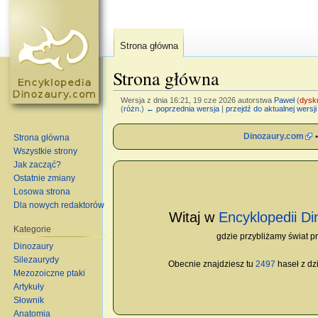
Strona główna
Strona główna
Wersja z dnia 16:21, 19 cze 2026 autorstwa
Paweł
(
dysk
(
różn.
)
← poprzednia wersja
|
przejdź do aktualnej wersji
Skocz do:
nawigacja
,
szukaj
Dinozaury.com
Strona główna
Wszystkie strony
Jak zacząć?
Ostatnie zmiany
Losowa strona
Dla nowych redaktorów
Witaj w
Encyklopedii D
Kategorie
gdzie przybliżamy świat pre
Dinozaury
Silezaurydy
Obecnie znajdziesz tu
2497
haseł z dz
Mezozoiczne ptaki
Artykuły
Słownik
Anatomia