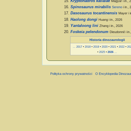
Kryptohadros kallaiae
Magyar i in., 
Spinosaurus mirabilis
Sereno
i in.,
Dasosaurus tocantinensis
Mayer i i
Haolong dongi
Huang i in., 2026
Yantaloong lini
Zhang i in., 2026
Foskeia pelendonum
Dieudonné i in.
Historia dinozaurologii
...
2017
•
2018
•
2019
•
2020
•
2021
•
2022
•
20
•
2025
•
2026
...
Polityka ochrony prywatności
O Encyklopedia Dinozau