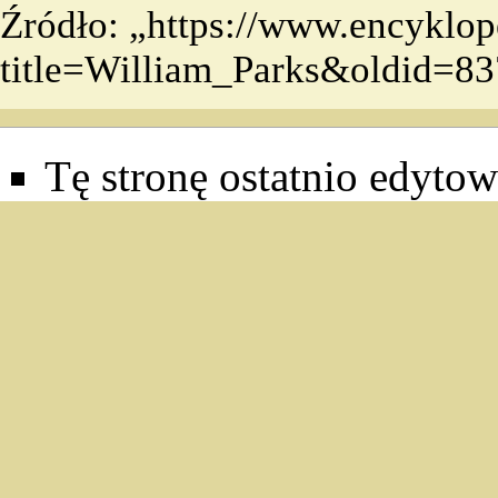
Źródło: „
https://www.encyklop
title=William_Parks&oldid=8
Tę stronę ostatnio edyto