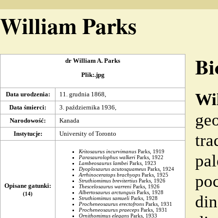
William Parks
Bi
dr William A. Parks
Plik:.jpg
Wi
Data urodzenia
:
11. grudnia
1868
,
Data śmierci
:
3. października
1936
,
geo
Narodowość
:
Kanada
Instytucje
:
University of Toronto
tra
Kritosaurus
incurvimanus
Parks,
1919
pal
Parasaurolophus
walkeri
Parks,
1922
Lambeosaurus
lambei
Parks,
1923
Dyoplosaurus
acutosquameus
Parks,
1924
Arrhinoceratops
brachyops
Parks,
1925
poc
Struthiomimus brevitertius
Parks,
1926
Opisane gatunki
:
Thescelosaurus warreni
Parks, 1926
Albertosaurus
arctunguis
Parks,
1928
(14)
din
Struthiomimus samueli
Parks, 1928
Procheneosaurus
erectofrons
Parks,
1931
Procheneosaurus
praeceps
Parks, 1931
Ornithomimus elegans
Parks,
1933