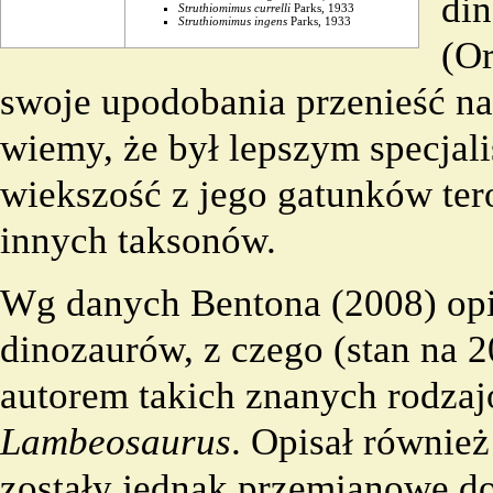
di
Struthiomimus currelli
Parks, 1933
Struthiomimus ingens
Parks, 1933
(
Or
swoje upodobania przenieść n
wiemy, że był lepszym specjali
wiekszość z jego gatunków
te
innych
taksonów
.
Wg danych Bentona (
2008
) op
dinozaurów, z czego (stan na
2
autorem takich znanych
rodza
Lambeosaurus
. Opisał również
zostały jednak przemianowe d