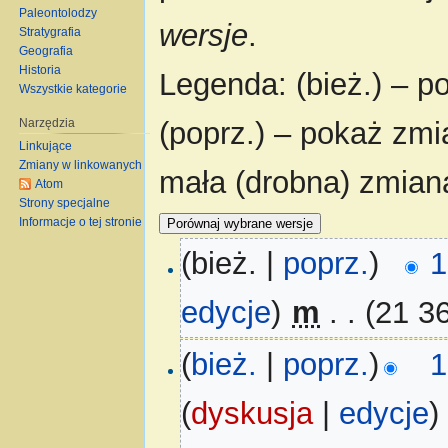
Paleontolodzy
wersje
.
Stratygrafia
Geografia
Historia
Legenda: (bież.) – po
Wszystkie kategorie
Narzędzia
(poprz.) – pokaż zmi
Linkujące
Zmiany w linkowanych
mała (drobna) zmian
Atom
Strony specjalne
Informacje o tej stronie
(bież. |
poprz.
)
1
edycje
)
‎
m
. .
(21 3
(
bież.
|
poprz.
)
1
(
dyskusja
|
edycje
)