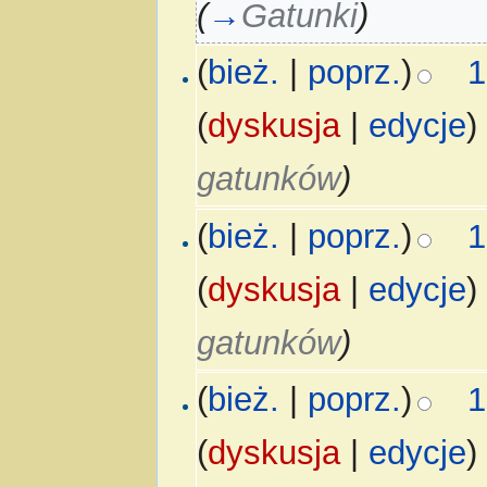
(
→
Gatunki
)
(
bież.
|
poprz.
)
1
(
dyskusja
|
edycje
)
gatunków
)
(
bież.
|
poprz.
)
1
(
dyskusja
|
edycje
)
gatunków
)
(
bież.
|
poprz.
)
1
(
dyskusja
|
edycje
)