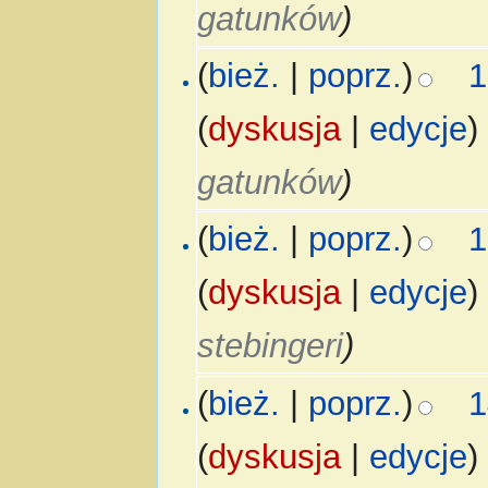
gatunków
)
(
bież.
|
poprz.
)
1
(
dyskusja
|
edycje
)
gatunków
)
(
bież.
|
poprz.
)
1
(
dyskusja
|
edycje
)
stebingeri
)
(
bież.
|
poprz.
)
1
(
dyskusja
|
edycje
)