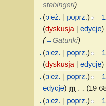
stebingeri
)
(
bież.
|
poprz.
)
1
(
dyskusja
|
edycje
)
(
→
Gatunki
)
(
bież.
|
poprz.
)
1
(
dyskusja
|
edycje
)
(
bież.
|
poprz.
)
1
edycje
)
‎
m
. .
(19 68
(
bież.
|
poprz.
)
1