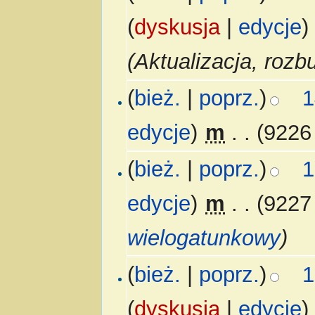
(
dyskusja
|
edycje
)
(Aktualizacja, roz
(
bież.
|
poprz.
)
1
edycje
)
‎
m
. .
(9226
(
bież.
|
poprz.
)
1
edycje
)
‎
m
. .
(9227
wielogatunkowy
)
(
bież.
|
poprz.
)
1
(
dyskusja
|
edycje
)