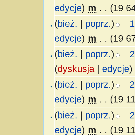
edycje
)
‎
m
. .
(19 6
(
bież.
|
poprz.
)
1
edycje
)
‎
m
. .
(19 6
(
bież.
|
poprz.
)
2
(
dyskusja
|
edycje
)
(
bież.
|
poprz.
)
2
edycje
)
‎
m
. .
(19 1
(
bież.
|
poprz.
)
2
edycje
)
‎
m
. .
(19 1