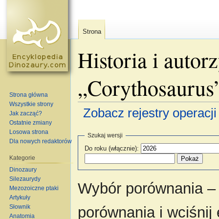
Strona
Historia i autor
„Corythosaurus
Strona główna
Wszystkie strony
Zobacz rejestry operacji 
Jak zacząć?
Ostatnie zmiany
Skocz do:
nawigacja
,
szukaj
Losowa strona
Szukaj wersji
Dla nowych redaktorów
Do roku (włącznie):
Kategorie
Dinozaury
Silezaurydy
Wybór porównania – 
Mezozoiczne ptaki
Artykuły
Słownik
porównania i wciśnij
Anatomia