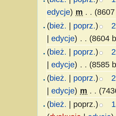
edycje
)
‎
m
. .
(8607
(
bież.
|
poprz.
)
2
|
edycje
)
‎
. .
(8604 b
(
bież.
|
poprz.
)
2
|
edycje
)
‎
. .
(8585 b
(
bież.
|
poprz.
)
2
|
edycje
)
‎
m
. .
(743
(
bież.
| poprz.)
1