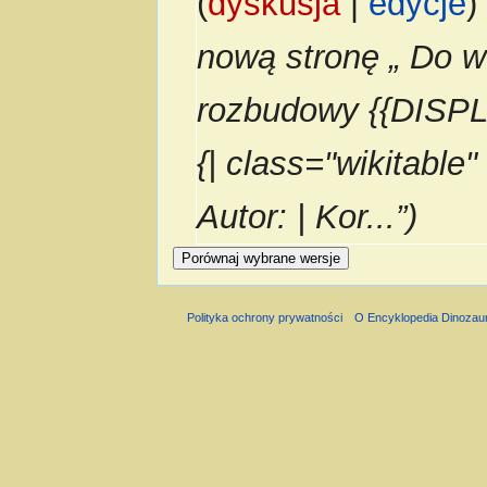
(
dyskusja
|
edycje
)
nową stronę „ Do we
rozbudowy {{DISPLA
{| class="wikitable
Autor: | Kor...”)
Polityka ochrony prywatności
O Encyklopedia Dinozau