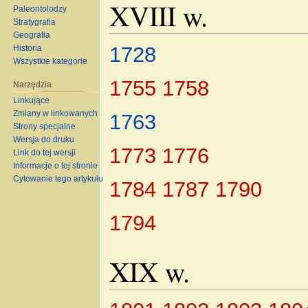
XVIII w.
Paleontolodzy
Stratygrafia
Geografia
1728
Historia
Wszystkie kategorie
1755
1758
Narzędzia
Linkujące
Zmiany w linkowanych
1763
Strony specjalne
Wersja do druku
1773
1776
Link do tej wersji
Informacje o tej stronie
Cytowanie tego artykułu
1784
1787
1790
1794
XIX w.