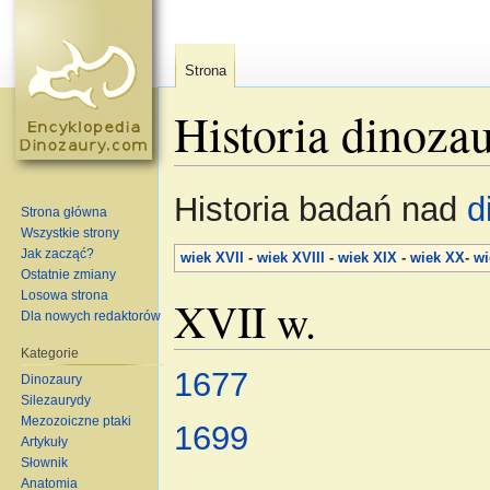
Strona
Historia dinozau
Skocz do:
nawigacja
,
szukaj
Historia badań nad
d
Strona główna
Wszystkie strony
Jak zacząć?
wiek XVII
-
wiek XVIII
-
wiek XIX
-
wiek XX
-
wi
Ostatnie zmiany
Losowa strona
XVII w.
Dla nowych redaktorów
Kategorie
1677
Dinozaury
Silezaurydy
Mezozoiczne ptaki
1699
Artykuły
Słownik
Anatomia