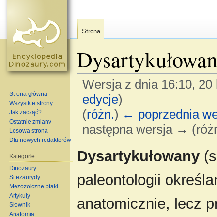
Strona
Dysartykułowa
Wersja z dnia 16:10, 20
Strona główna
edycje
)
Wszystkie strony
(
różn.
)
← poprzednia we
Jak zacząć?
Ostatnie zmiany
następna wersja → (różn
Losowa strona
Dla nowych redaktorów
Skocz do:
nawigacja
,
szukaj
Dysartykułowany
(s
Kategorie
Dinozaury
paleontologii określa
Silezaurydy
Mezozoiczne ptaki
Artykuły
anatomicznie, lecz 
Słownik
Anatomia