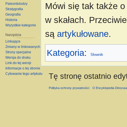
Mówi się tak także 
Paleontolodzy
Stratygrafia
Geografia
w skałach. Przeciwie
Historia
Wszystkie kategorie
są
artykułowane
.
Narzędzia
Linkujące
Zmiany w linkowanych
Kategoria
:
Strony specjalne
Słownik
Wersja do druku
Link do tej wersji
Informacje o tej stronie
Tę stronę ostatnio edy
Cytowanie tego artykułu
Polityka ochrony prywatności
O Encyklopedia Dinozau