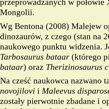
przeprowadzanych w połowie X
Mongolii
.
Wg Bentona (
2008
) Malejew o
dinozaurów, z czego (stan na
2
naukowego punktu widzenia. Je
Tarbosaurus
bataar
(którego p
bataar
) oraz
Therizinosaurus
c
Na cześć naukowca nazwano ta
novojilovi
i
Maleevus
disparos
zostały pierwotnie zbadane i o