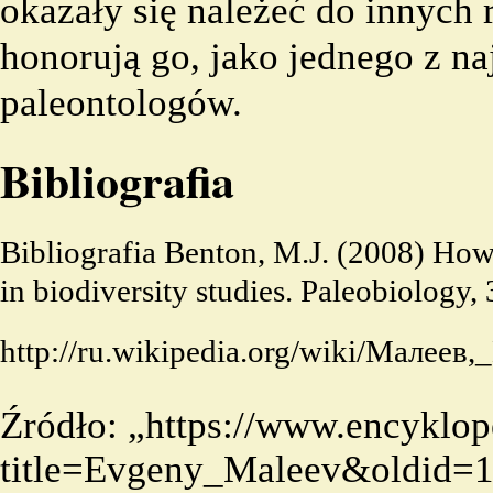
okazały się należeć do innych
honorują go, jako jednego z n
paleontologów.
Bibliografia
Bibliografia Benton, M.J. (2008) How 
in biodiversity studies. Paleobiology,
http://ru.wikipedia.org/wiki/Малее
Źródło: „
https://www.encyklop
title=Evgeny_Maleev&oldid=