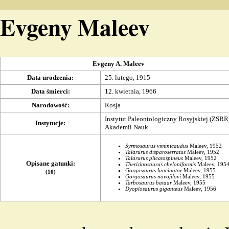
Evgeny Maleev
Evgeny A. Maleev
Data urodzenia
:
25. lutego,
1915
Data śmierci
:
12. kwietnia,
1966
Narodowość
:
Rosja
Instytut Paleontologiczny Rosyjskiej (ZSRR
Instytucje
:
Akademii Nauk
Syrmosaurus viminicaudus
Maleev,
1952
Talarurus disparoserratus
Maleev, 1952
Talarurus
plicatospineus
Maleev, 1952
Opisane gatunki
:
Therizinosaurus
cheloniformis
Maleev,
195
Gorgosaurus lancinator
Maleev,
1955
(10)
Gorgosaurus novojilovi
Maleev, 1955
Tarbosaurus bataar
Maleev, 1955
Dyoplosaurus giganteus
Maleev,
1956