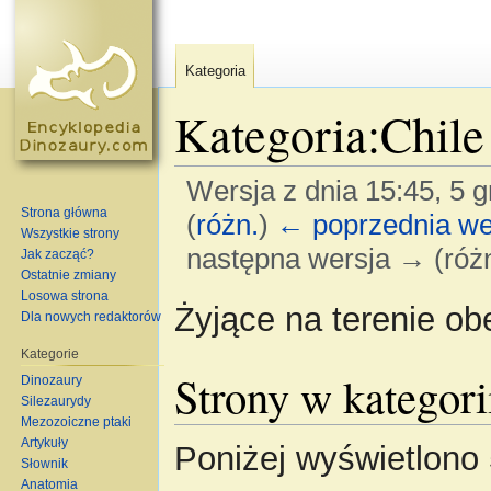
Kategoria
Kategoria:Chile
Wersja z dnia 15:45, 5 
Strona główna
(
różn.
)
← poprzednia we
Wszystkie strony
następna wersja → (różn
Jak zacząć?
Ostatnie zmiany
Skocz do:
nawigacja
,
szukaj
Losowa strona
Żyjące na terenie ob
Dla nowych redaktorów
Kategorie
Strony w kategori
Dinozaury
Silezaurydy
Mezozoiczne ptaki
Artykuły
Poniżej wyświetlono 
Słownik
Anatomia