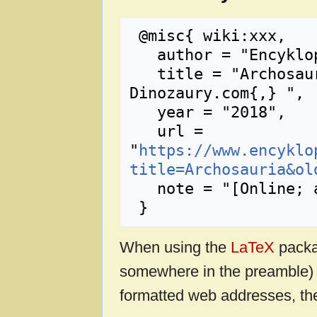
 @misc{ wiki:xxx,

   author = "Encyklopedia Dinozaury.com",

   title = "Archosauria --- Encyklopedia 
Dinozaury.com{,} ",

   year = "2018",

   url = 
"
https://www.encyklo
title=Archosauria&ol
   note = "[Online; accessed 7-sierpień-2026]"

When using the
LaTeX
packa
somewhere in the preamble) 
formatted web addresses, the