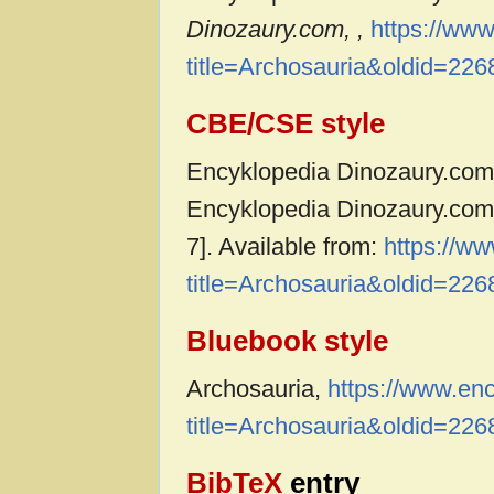
Dinozaury.com, ,
https://ww
title=Archosauria&oldid=226
CBE/CSE style
Encyklopedia Dinozaury.com c
Encyklopedia Dinozaury.com,
7]. Available from:
https://w
title=Archosauria&oldid=226
Bluebook style
Archosauria,
https://www.en
title=Archosauria&oldid=226
BibTeX
entry