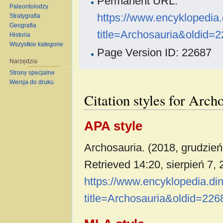
Permanent URL:
Paleontolodzy
https://www.encyklopedia
Stratygrafia
Geografia
title=Archosauria&oldid=
Historia
Wszystkie kategorie
Page Version ID: 22687
Narzędzia
Strony specjalne
Wersja do druku
Citation styles for Arch
APA style
Archosauria. (2018, grudzień
Retrieved 14:20, sierpień 7,
https://www.encyklopedia.di
title=Archosauria&oldid=226