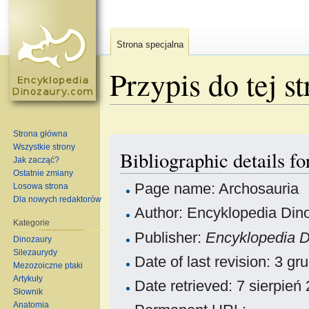
Strona specjalna
Przypis do tej s
Skocz do:
nawigacja
,
szukaj
Strona główna
Wszystkie strony
Bibliographic details f
Jak zacząć?
Ostatnie zmiany
Page name: Archosauria
Losowa strona
Dla nowych redaktorów
Author: Encyklopedia Dino
Kategorie
Publisher:
Encyklopedia 
Dinozaury
Silezaurydy
Date of last revision: 3 
Mezozoiczne ptaki
Artykuły
Date retrieved: 7 sierpie
Słownik
Anatomia