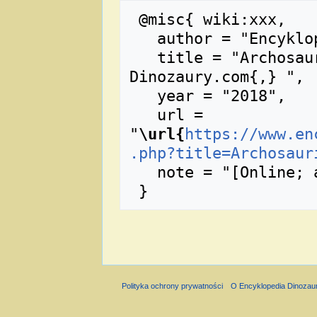
 @misc{ wiki:xxx,

   author = "Encyklopedia Dinozaury.com",

   title = "Archosauria --- Encyklopedia 
Dinozaury.com{,} ",

   year = "2018",

   url = 
"
\url{
https://www.en
.php?title=Archosaur
   note = "[Online; accessed 7-sierpień-2026]"

Polityka ochrony prywatności
O Encyklopedia Dinozau