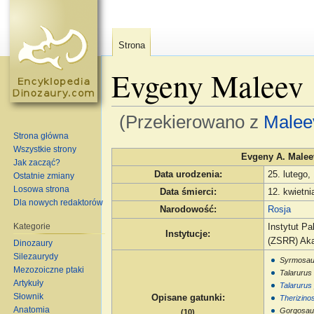
Strona
Evgeny Maleev
(Przekierowano z
Malee
Strona główna
Skocz do:
nawigacja
,
szukaj
Wszystkie strony
Evgeny A. Malee
Jak zacząć?
Data urodzenia
:
25. lutego,
Ostatnie zmiany
Losowa strona
Data śmierci
:
12. kwietni
Dla nowych redaktorów
Narodowość
:
Rosja
Kategorie
Instytut Pa
Instytucje
:
(ZSRR) Ak
Dinozaury
Silezaurydy
Syrmosau
Mezozoiczne ptaki
Talarurus
Artykuły
Talarurus
Słownik
Opisane gatunki
:
Therizino
Anatomia
Gorgosaur
(10)