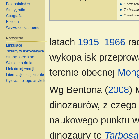
Paleontolodzy
Gorgosaur
Stratygrafia
Tarbosaur
Dyoplosau
Geografia
Historia
Wszystkie kategorie
Narzędzia
latach
1915
–
1966
rad
Linkujące
Zmiany w linkowanych
wykopalisk przepro
Strony specjalne
Wersja do druku
Link do tej wersji
terenie obecnej
Mong
Informacje o tej stronie
Cytowanie tego artykułu
Wg Bentona (
2008
) 
dinozaurów, z czego
naukowego punktu wi
dinozaury to
Tarbosa