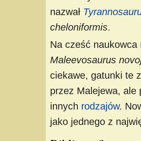
nazwał
Tyrannosaur
cheloniformis
.
Na cześć naukowca n
Maleevosaurus novoj
ciekawe, gatunki te 
przez Malejewa, ale 
innych
rodzajów
. No
jako jednego z najwi