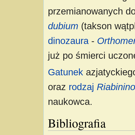
przemianowanych do
dubium
(takson wątp
dinozaura
-
Orthomer
już po śmierci uczon
Gatunek
azjatyckieg
oraz
rodzaj
Riabinin
naukowca.
Bibliografia