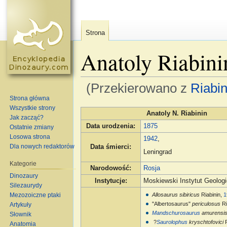
Strona
Anatoly Riabini
(Przekierowano z
Riabin
Strona główna
Skocz do:
nawigacja
,
szukaj
Wszystkie strony
Anatoly N. Riabinin
Jak zacząć?
Data urodzenia
:
1875
Ostatnie zmiany
Losowa strona
1942
,
Dla nowych redaktorów
Data śmierci
:
Leningrad
Kategorie
Narodowość
:
Rosja
Dinozaury
Instytucje
:
Moskiewski Instytut Geolog
Silezaurydy
Mezozoiczne ptaki
Allosaurus sibiricus
Riabinin,
1
"Albertosaurus"
periculosus
Ri
Artykuły
Mandschurosaurus
amurensi
Słownik
?
Saurolophus
kryschtofovici
R
Anatomia