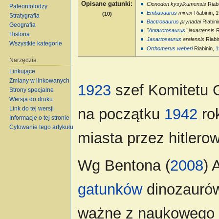
Opisane gatunki
:
Cionodon kysylkumensis
Riab
Paleontolodzy
Embasaurus
minax
Riabinin, 
(10)
Stratygrafia
Bactrosaurus
prynadai
Riabini
Geografia
"
Antarctosaurus
" jaxartensis
R
Historia
Jaxartosaurus
aralensis
Riabi
Wszystkie kategorie
Orthomerus weberi
Riabinin,
1
Narzędzia
Linkujące
Zmiany w linkowanych
1923
szef Komitetu 
Strony specjalne
Wersja do druku
Link do tej wersji
na początku
1942
rok
Informacje o tej stronie
Cytowanie tego artykułu
miasta przez hitlero
Wg Bentona (
2008
) 
gatunków
dinozaurów
ważne z naukowego p