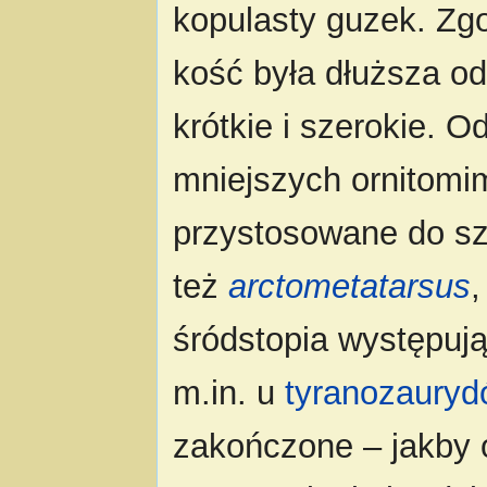
kopulasty guzek. Zg
kość była dłuższa od
krótkie i szerokie. O
mniejszych ornitomi
przystosowane do sz
też
arctometatarsus
,
śródstopia występują
m.in. u
tyranozauryd
zakończone – jakby o