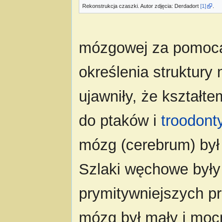
Rekonstrukcja czaszki. Autor zdjęcia: Derdadort
[1]
.
mózgowej za pomocą 
określenia struktur
ujawniły, że kształt
do ptaków i
troodont
mózg (cerebrum) był 
Szlaki węchowe były 
prymitywniejszych pr
mózg był mały i mocn