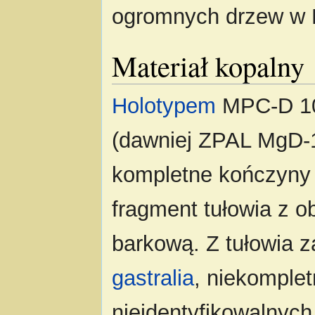
ogromnych drzew w K
Materiał kopalny
Holotypem
MPC-D 1
(dawniej ZPAL MgD-1
kompletne kończyny 
fragment tułowia z o
barkową. Z tułowia z
gastralia
, niekompletn
nieidentyfikowalnych