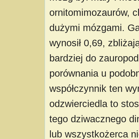
ornitomimozaurów, c
dużymi mózgami. Gad
wynosił 0,69, zbliża
bardziej do zauropod
porównania u podobn
współczynnik ten wy
odzwierciedla to st
tego dziwacznego di
lub wszystkożerca ni