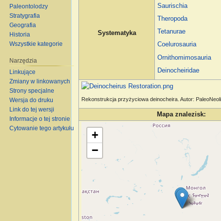
Saurischia
Paleontolodzy
Stratygrafia
Theropoda
Geografia
Tetanurae
Systematyka
Historia
Wszystkie kategorie
Coelurosauria
Ornithomimosauria
Narzędzia
Deinocheiridae
Linkujące
Zmiany w linkowanych
Strony specjalne
Rekonstrukcja przyżyciowa deinocheira. Autor: PaleoNeoli
Wersja do druku
Link do tej wersji
Mapa znalezisk:
Informacje o tej stronie
Wczytywanie mapy…
Cytowanie tego artykułu
+
−