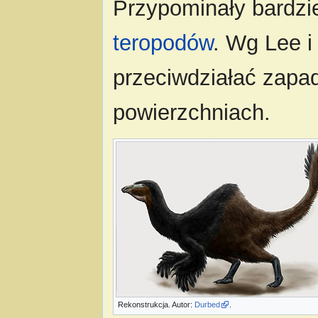
Przypominały bardzie
teropodów
. Wg Lee i 
przeciwdziałać zapad
powierzchniach.
Rekonstrukcja. Autor:
Durbed
.