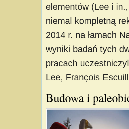
elementów (Lee i in.,
niemal kompletną rek
2014 r. na łamach Na
wyniki badań tych d
pracach uczestniczyl
Lee, François Escuill
Budowa i paleobi