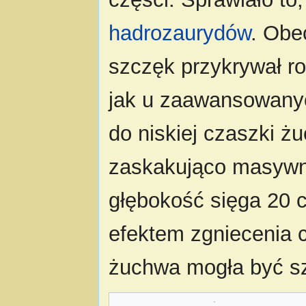
hadrozaurydów
. Obe
szczęk przykrywał r
jak u zaawansowan
do niskiej czaszki 
zaskakująco masywn
głębokość sięga 20 
efektem zgniecenia c
żuchwa mogła być sze