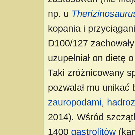
np. u
Therizinosauru
kopania i przyciągan
D100/127 zachowały s
uzupełniał on dietę o 
Taki zróżnicowany s
pozwalał mu unikać b
zauropodami
,
hadro
2014). Wśród szcząt
1400
gastrolitów
(kam