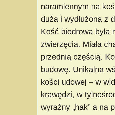
naramiennym na kośc
duża i wydłużona z d
Kość biodrowa była r
zwierzęcia. Miała ch
przednią częścią. K
budowę. Unikalna wś
kości udowej – w wid
krawędzi, w tylnośr
wyraźny „hak” a na p