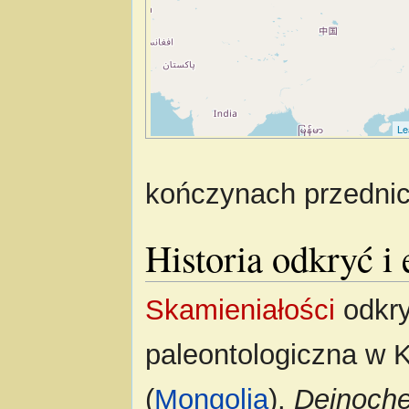
Le
kończynach przednic
Historia odkryć i
Skamieniałości
odkry
paleontologiczna w K
(
Mongolia
).
Deinoche