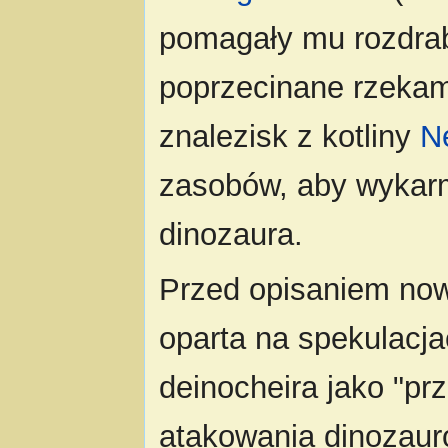
pomagały mu rozdrab
poprzecinane rzekam
znalezisk z kotliny
N
zasobów, aby wykarm
dinozaura.
Przed opisaniem now
oparta na spekulacja
deinocheira jako "pr
atakowania dinozauró