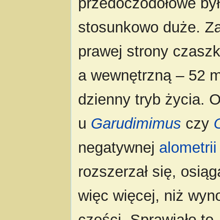
przedoczodołówe były
stosunkowo duże. 
prawej strony czasz
a wewnętrzną – 52 mm
dzienny tryb życia. 
u
Garudimimus
czy
negatywnej
alometrii
rozszerzał się, osi
więc więcej, niż wyn
części. Sprawiało to