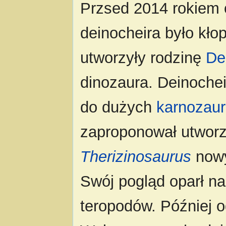
Przsed 2014 rokiem 
deinocheira było kło
utworzyły rodzinę
De
dinozaura. Deinochei
do dużych
karnozau
zaproponował utworz
Therizinosaurus
nowy
Swój pogląd oparł n
teropodów. Później o