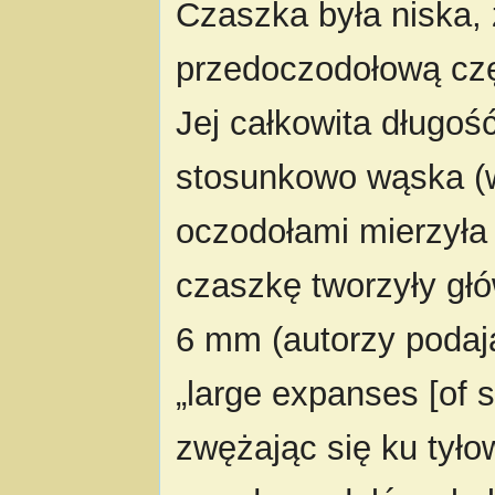
Czaszka była niska, 
przedoczodołową czę
Jej całkowita długoś
stosunkowo wąska (
oczodołami mierzyła
czaszkę tworzyły głó
6 mm (autorzy podaj
„large expanses [of sk
zwężając się ku tyło