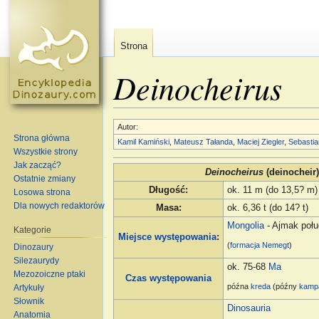
Strona
Deinocheirus
Skocz do:
nawigacja
,
szukaj
Autor:
Strona główna
Kamil Kamiński
,
Mateusz Tałanda
,
Maciej Ziegler
,
Sebastia
Wszystkie strony
Jak zacząć?
Deinocheirus
(deinocheir)
Ostatnie zmiany
Długość
:
ok. 11 m (do 13,5? m)
Losowa strona
Dla nowych redaktorów
Masa
:
ok. 6,36 t (do 14? t)
Mongolia
- Ajmak połu
Kategorie
Miejsce występowania
:
(
formacja
Nemegt
)
Dinozaury
Silezaurydy
ok. 75-68
Ma
Mezozoiczne ptaki
Czas występowania
późna
kreda
(późny
kamp
Artykuły
Słownik
Dinosauria
Anatomia