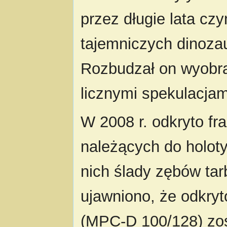
przez długie lata czy
tajemniczych dinozaur
Rozbudzał on wyobr
licznymi spekulacjam
W 2008 r. odkryto fr
należących do holot
nich ślady zębów tar
ujawniono, że odkryt
(MPC-D 100/128) zos