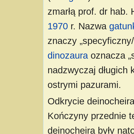
zmarłą prof. dr hab.
1970
r. Nazwa
gatu
znaczy „specyficzny
dinozaura
oznacza „st
nadzwyczaj długich 
ostrymi pazurami.
Odkrycie deinocheira
Kończyny przednie t
deinocheira były nat