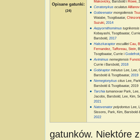
Makovicky
, Barsbold i
Rowe
, 
Opisane gatunki
:
Ceratonykus
oculatus
Alifanov
(24)
Gobivenator
mongoliensis
Tsui
Watabe, Tsogtbaatar,
Chinzori
Suzuki
,
2014
Aepyornithomimus
tugrikensis
Kobayashi, Tsogtbaatar, Curri
Barsbold,
2017
Halszkaraptor
escuilliei
Cau
,
B
Fernandez
,
Tafforeau
,
Stein
, 
Tsogtbaatar, Currie i
Godefroit
Avimimus
nemegtensis
Funst
Currie i Barsbold,
2018
Gobiraptor
minutus
Lee, Lee, 
Barsbold & Tsogtbaatar,
2019
Nemegtonykus
citus
Lee, Park
Barsbold & Tsogtbaatar, 2019
Tarchia
tumanovae
Park, Lee,
Jacobs, Barsbold, Lee, Kim, S
2021
Natovenator
polydontus
Lee, 
Sissons, Park, Kim, Barsbold 
2022
gatunków. Niektóre 