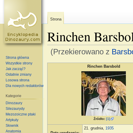
Strona
Rinchen Barsbo
(Przekierowano z
Barsb
Strona główna
Skocz do:
nawigacja
,
szukaj
Wszystkie strony
Rinchen Barsbold
Jak zacząć?
Ostatnie zmiany
Losowa strona
Dla nowych redaktorów
Kategorie
Dinozaury
Silezaurydy
Mezozoiczne ptaki
Źródło:
[1]
Artykuły
Słownik
21. grudnia,
1935
Anatomia
Data urodzenia
: