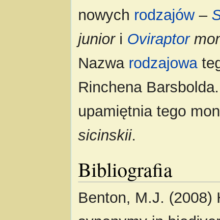
nowych
rodzajów
–
S
junior
i
Oviraptor
mon
Nazwa
rodzajowa
teg
Rinchena Barsbolda
upamiętnia tego mon
sicinskii
.
Bibliografia
Benton, M.J. (2008) H