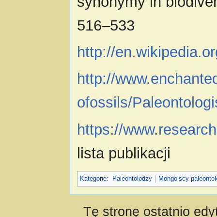
synonymy in biodivers
516–533
http://en.wikipedia.
http://www.enchanted
ofossils/Paleontologi
https://www.research
lista publikacji
Kategorie
:
Paleontolodzy
Mongolscy paleonto
Tę stronę ostatnio edy