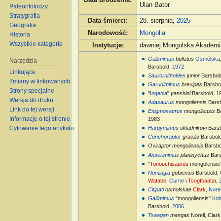
Ulan Bator
Paleontolodzy
Stratygrafia
Data śmierci
:
28. sierpnia,
2025
Geografia
Narodowość
:
Mongolia
Historia
Wszystkie kategorie
Instytucje
:
dawniej Mongolska Akadem
Gallimimus
bullatus
Osmólska
Narzędzia
Barsbold,
1972
Linkujące
Saurornithoides
junior
Barsbol
Zmiany w linkowanych
Garudimimus
brevipes
Barsbo
Strony specjalne
"
Ingenia
"
yanshini
Barsbold, 1
Wersja do druku
Adasaurus
mongoliensis
Bars
Link do tej wersji
Enigmosaurus
mongoliensis
Ba
Informacje o tej stronie
1983
Harpymimus
okladnikovi
Barsb
Cytowanie tego artykułu
Conchoraptor
gracilis
Barsbol
Oviraptor mongoliensis
Barsbo
Anserimimus
planinychus
Bars
"
Tonouchisaurus
mongolensis"
Nomingia
gobiensis
Barsbold,
Watabe
,
Currie
i
Tsogtbaatar
,
Citipati
osmolskae
Clark
,
Norel
Gallimimus
"mongoliensis"
Kob
Barsbold,
2006
Tsaagan
mangas
Norell, Clar