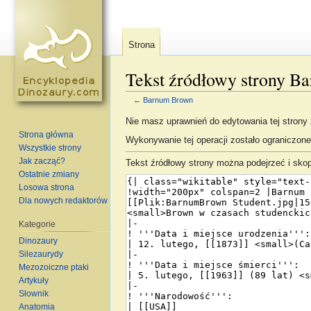
Strona
Tekst źródłowy strony 
←
Barnum Brown
Skocz do:
nawigacja
,
szukaj
Nie masz uprawnień do edytowania tej strony
Strona główna
Wykonywanie tej operacji zostało ograniczon
Wszystkie strony
Jak zacząć?
Tekst źródłowy strony można podejrzeć i sko
Ostatnie zmiany
Losowa strona
Dla nowych redaktorów
Kategorie
Dinozaury
Silezaurydy
Mezozoiczne ptaki
Artykuły
Słownik
Anatomia