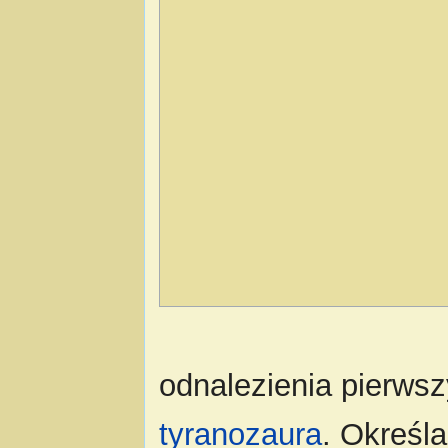
odnalezienia pierw
tyranozaura
. Określa