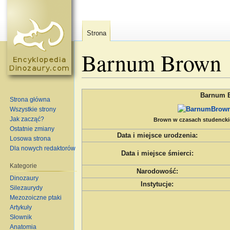
Strona
Barnum Brown
Skocz do:
nawigacja
,
szukaj
Barnum 
Strona główna
Wszystkie strony
Jak zacząć?
Brown w czasach studenckic
Ostatnie zmiany
Data i miejsce urodzenia
:
Losowa strona
Dla nowych redaktorów
Data i miejsce śmierci
:
Kategorie
Narodowość
:
Dinozaury
Instytucje
:
Silezaurydy
Mezozoiczne ptaki
Artykuły
Słownik
Anatomia