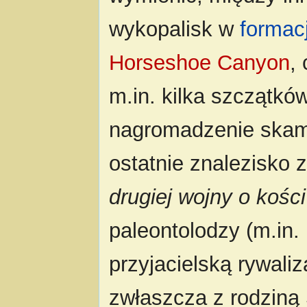
wykopalisk w
formac
Horseshoe Canyon
,
m.in. kilka szczątkó
nagromadzenie skam
ostatnie znalezisko 
drugiej wojny o kości
paleontolodzy (m.in.
przyjacielską rywali
zwłaszcza z rodziną