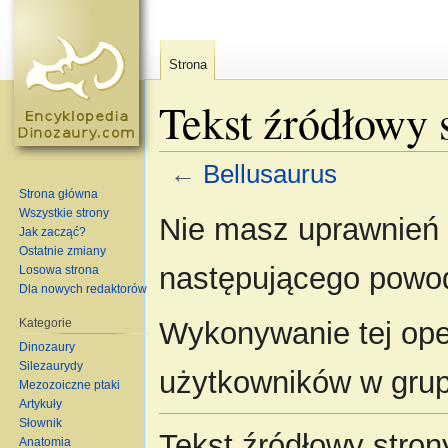
Strona
Tekst źródłowy 
←
Bellusaurus
Strona główna
Skocz do:
nawigacja
,
szukaj
Wszystkie strony
Nie masz uprawnień d
Jak zacząć?
Ostatnie zmiany
następującego powo
Losowa strona
Dla nowych redaktorów
Kategorie
Wykonywanie tej oper
Dinozaury
Silezaurydy
użytkowników w gru
Mezozoiczne ptaki
Artykuły
Słownik
Tekst źródłowy stro
Anatomia