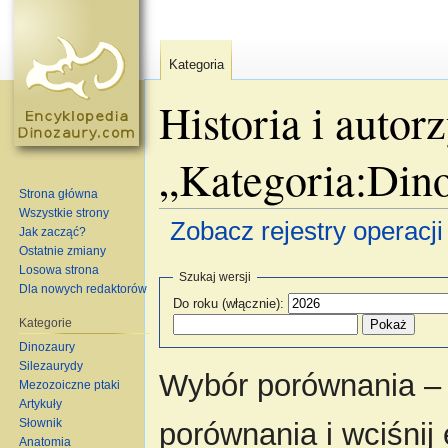
Kategoria
Historia i autor
„Kategoria:Din
Strona główna
Wszystkie strony
Zobacz rejestry operacji 
Jak zacząć?
Ostatnie zmiany
Skocz do:
nawigacja
,
szukaj
Losowa strona
Szukaj wersji
Dla nowych redaktorów
Do roku (włącznie):
Kategorie
Dinozaury
Silezaurydy
Wybór porównania – 
Mezozoiczne ptaki
Artykuły
Słownik
porównania i wciśnij
Anatomia