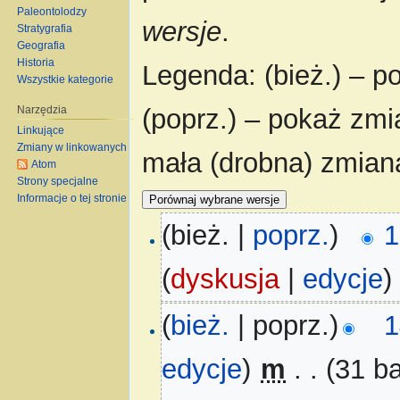
Paleontolodzy
wersje
.
Stratygrafia
Geografia
Historia
Legenda: (bież.) – po
Wszystkie kategorie
Narzędzia
(poprz.) – pokaż zmi
Linkujące
Zmiany w linkowanych
mała (drobna) zmian
Atom
Strony specjalne
Informacje o tej stronie
(bież. |
poprz.
)
1
(
dyskusja
|
edycje
)
(
bież.
| poprz.)
1
edycje
)
‎
m
. .
(31 ba