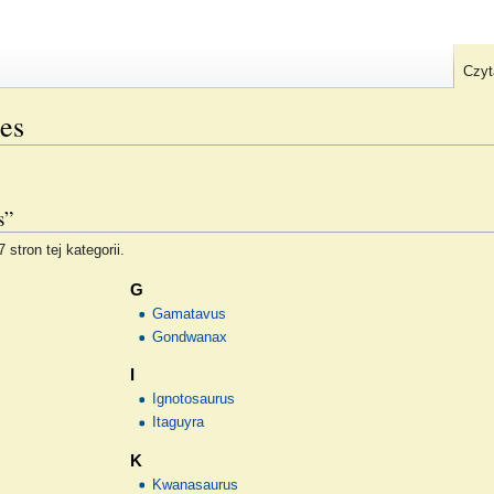
Czyt
es
s”
stron tej kategorii.
G
Gamatavus
Gondwanax
I
Ignotosaurus
Itaguyra
K
Kwanasaurus