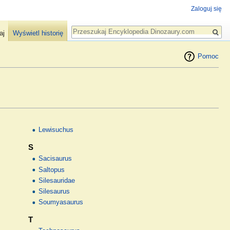
Zaloguj się
Szukaj
aj
Wyświetl historię
Pomoc
Lewisuchus
S
Sacisaurus
Saltopus
Silesauridae
Silesaurus
Soumyasaurus
T