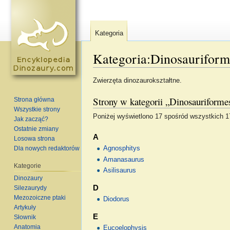
Kategoria
Kategoria:Dinosauriform
Skocz do:
nawigacja
,
szukaj
Zwierzęta dinozaurokształtne.
Strony w kategorii „Dinosauriforme
Strona główna
Wszystkie strony
Poniżej wyświetlono 17 spośród wszystkich 17 
Jak zacząć?
Ostatnie zmiany
A
Losowa strona
Dla nowych redaktorów
Agnosphitys
Amanasaurus
Kategorie
Asilisaurus
Dinozaury
D
Silezaurydy
Mezozoiczne ptaki
Diodorus
Artykuły
E
Słownik
Anatomia
Eucoelophysis