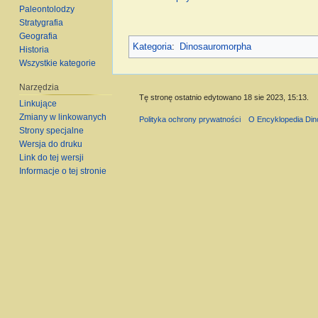
Paleontolodzy
Stratygrafia
Geografia
Kategoria
:
Dinosauromorpha
Historia
Wszystkie kategorie
Narzędzia
Tę stronę ostatnio edytowano 18 sie 2023, 15:13.
Linkujące
Zmiany w linkowanych
Polityka ochrony prywatności
O Encyklopedia Di
Strony specjalne
Wersja do druku
Link do tej wersji
Informacje o tej stronie