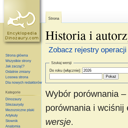
Strona
Historia i autor
Zobacz rejestry operacji 
Strona główna
Skocz do:
nawigacja
,
szukaj
Wszystkie strony
Szukaj wersji
Jak zacząć?
Do roku (włącznie):
Ostatnie zmiany
Losowa strona
Dla nowych redaktorów
Wybór porównania – 
Kategorie
Dinozaury
Silezaurydy
porównania i wciśnij
Mezozoiczne ptaki
Artykuły
wersje
.
Słownik
Anatomia