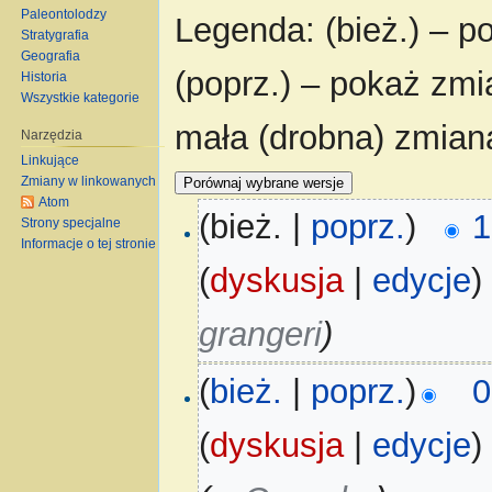
Paleontolodzy
Legenda: (bież.) – po
Stratygrafia
Geografia
(poprz.) – pokaż zmi
Historia
Wszystkie kategorie
mała (drobna) zmian
Narzędzia
Linkujące
Zmiany w linkowanych
Atom
(bież. |
poprz.
)
1
Strony specjalne
Informacje o tej stronie
(
dyskusja
|
edycje
)
grangeri
)
(
bież.
|
poprz.
)
0
(
dyskusja
|
edycje
)