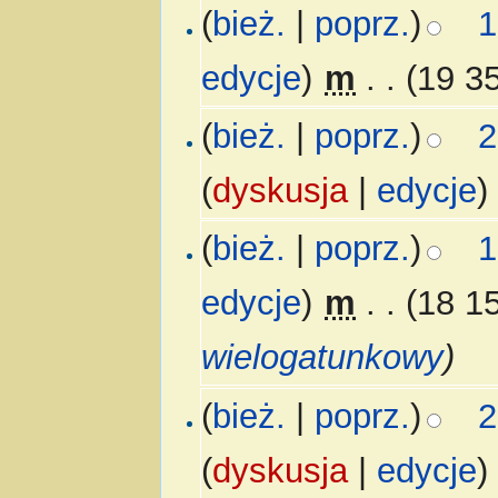
(
bież.
|
poprz.
)
1
edycje
)
‎
m
. .
(19 3
(
bież.
|
poprz.
)
2
(
dyskusja
|
edycje
)
(
bież.
|
poprz.
)
1
edycje
)
‎
m
. .
(18 1
wielogatunkowy
)
(
bież.
|
poprz.
)
2
(
dyskusja
|
edycje
)