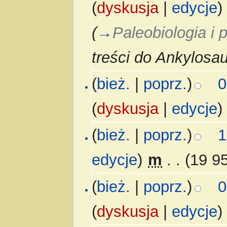
(
dyskusja
|
edycje
)
(
→
Paleobiologia i 
treści do Ankylosau
(
bież.
|
poprz.
)
0
(
dyskusja
|
edycje
)
(
bież.
|
poprz.
)
1
edycje
)
‎
m
. .
(19 9
(
bież.
|
poprz.
)
0
(
dyskusja
|
edycje
)