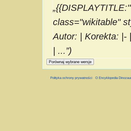
„{{DISPLAYTITLE:''P
class="wikitable" s
Autor: | Korekta: |- 
| ...”)
Polityka ochrony prywatności
O Encyklopedia Dinozau