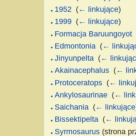
1952
‎
(
← linkujące
)
1999
‎
(
← linkujące
)
Formacja Baruungoyot
Edmontonia
‎
(
← linkują
Jinyunpelta
‎
(
← linkują
Akainacephalus
‎
(
← lin
Protoceratops
‎
(
← linku
Ankylosaurinae
‎
(
← link
Saichania
‎
(
← linkujące
Bissektipelta
‎
(
← linkuj
Syrmosaurus
(strona pr