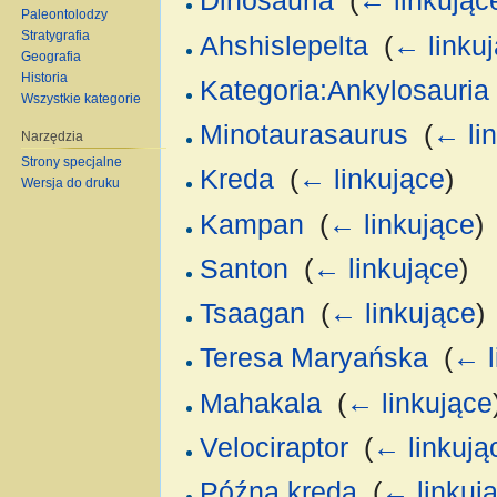
Dinosauria
‎
(
← linkując
Paleontolodzy
Stratygrafia
Ahshislepelta
‎
(
← linku
Geografia
Historia
Kategoria:Ankylosauria
Wszystkie kategorie
Minotaurasaurus
‎
(
← li
Narzędzia
Strony specjalne
Kreda
‎
(
← linkujące
)
Wersja do druku
Kampan
‎
(
← linkujące
)
Santon
‎
(
← linkujące
)
Tsaagan
‎
(
← linkujące
)
Teresa Maryańska
‎
(
← l
Mahakala
‎
(
← linkujące
Velociraptor
‎
(
← linkują
Późna kreda
‎
(
← linkuj