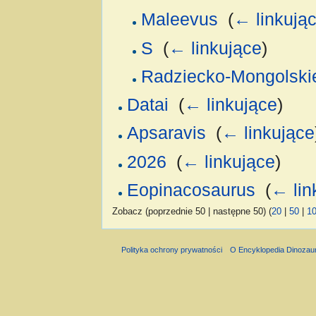
Maleevus
‎
(
← linkują
S
‎
(
← linkujące
)
Radziecko-Mongolskie
Datai
‎
(
← linkujące
)
Apsaravis
‎
(
← linkujące
2026
‎
(
← linkujące
)
Eopinacosaurus
‎
(
← lin
Zobacz (poprzednie 50 | następne 50) (
20
|
50
|
1
Polityka ochrony prywatności
O Encyklopedia Dinozau