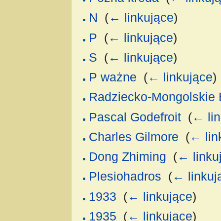
N
‎
(
← linkujące
)
P
‎
(
← linkujące
)
S
‎
(
← linkujące
)
P ważne
‎
(
← linkujące
)
Radziecko-Mongolskie 
Pascal Godefroit
‎
(
← li
Charles Gilmore
‎
(
← lin
Dong Zhiming
‎
(
← linku
Plesiohadros
‎
(
← linkuj
1933
‎
(
← linkujące
)
1935
‎
(
← linkujące
)