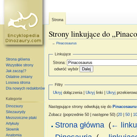
Strona
Strony linkujące do „Pinac
←
Pinacosaurus
Skocz do:
nawigacja
,
szukaj
Linkujące
Strona główna
Strona:
Wszystkie strony
odwróć wybór
Jak zacząć?
Ostatnie zmiany
Losowa strona
Filtry
Dla nowych redaktorów
Ukryj
dołączenia |
Ukryj
linki |
Ukryj
przekierow
Kategorie
Dinozaury
Następujące strony odwołują się do
Pinacosauru
Silezaurydy
Zobacz (poprzednie 50 | następne 50) (
20
|
50
|
1
Mezozoiczne ptaki
Strona główna
‎
(
← linku
Artykuły
Słownik
Anatomia